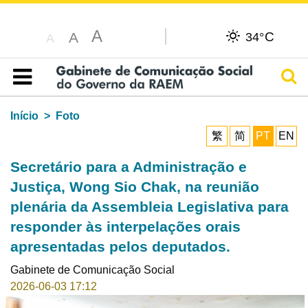
A
C
A
34°
A
Pesq
Índice
Início
Foto
繁
简
PT
EN
Secretário para a Administração e
Justiça, Wong Sio Chak, na reunião
plenária da Assembleia Legislativa para
responder às interpelações orais
apresentadas pelos deputados.
Gabinete de Comunicação Social
2026-06-03 17:12