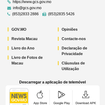
https://www.gcs.gov.mo
info@gcs.gov.mo
(853)2833 2886
(853)2835 5426
GOV.MO
Opiniões
Revista Macau
Contacte-nos
Livro do Ano
Declaração de
Privacidade
Livro de Fotos de
Macau
Cláusulas de
Utilização
Descarregar a aplicação de telemóvel
Aplicação de telemóvel “Notícias do G
Aplicação de telemóvel “
Aplicação 