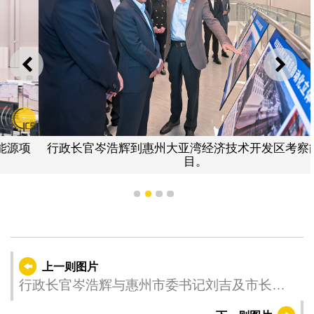
上一则
下一
行政长官岑浩辉到惠州大亚湾经济技术开发区考察能源项
目。
1
2
3
4
上一则图片
行政长官岑浩辉与惠州市委书记刘吉及市长陈
宇航会面。