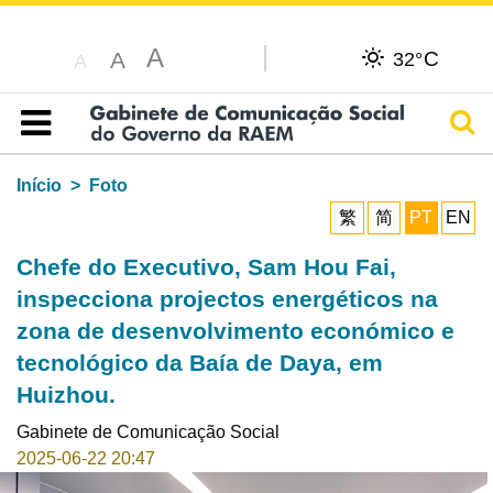
A
C
A
32°
A
Pesq
Índice
Início
Foto
繁
简
PT
EN
Chefe do Executivo, Sam Hou Fai,
inspecciona projectos energéticos na
zona de desenvolvimento económico e
tecnológico da Baía de Daya, em
Huizhou.
Gabinete de Comunicação Social
2025-06-22 20:47