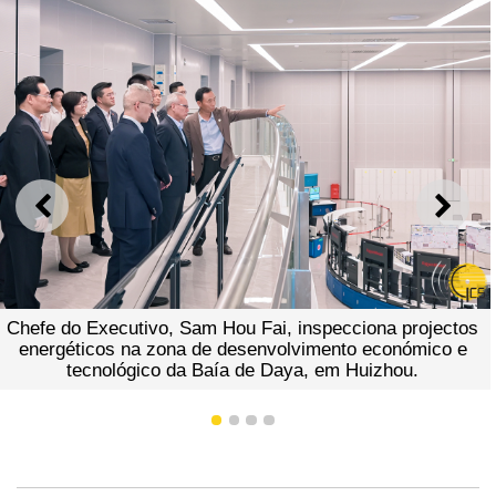
ANTERIOR
SEGU
Chefe do Executivo, Sam Hou Fai, inspecciona projectos
energéticos na zona de desenvolvimento económico e
tecnológico da Baía de Daya, em Huizhou.
1
2
3
4