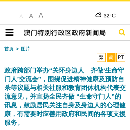
A
C
A
32°
A
搜寻
目录
首页
图片
繁
简
PT
政府跨部门举办“关怀身边人 齐做‘生命守
门人’交流会”，围绕促进精神健康及预防自
杀等议题与相关社服和教育团体机构代表交
流意见，并宣扬全民齐做 “生命守门人”的
讯息，鼓励居民关注自身及身边人的心理健
康，有需要时应善用政府和民间的各项支援
服务。