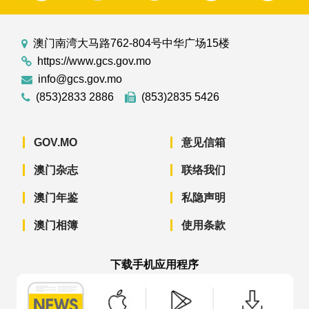
澳门南湾大马路762-804号中华广场15楼
https://www.gcs.gov.mo
info@gcs.gov.mo
(853)2833 2886
(853)2835 5426
GOV.MO
意见信箱
澳门杂志
联络我们
澳门年鉴
私隐声明
澳门相簿
使用条款
下载手机应用程序
澳门政府新闻 APP - App Store 下载
澳门政府新闻 APP - Googl
澳门政府新闻 