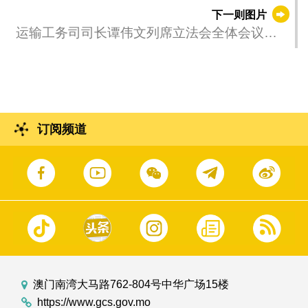
人’交流会”，围绕促进精神健康及预防自杀等议
下一则图片
题与相关社服和教育团体机构代表交流意见，
运输工务司司长谭伟文列席立法会全体会议，
并宣扬全民齐做 “生命守门人”的讯息，鼓励居民
回应议员提出的口头质询。
关注自身及身边人的心理健康，有需要时应善
用政府和民间的各项支援服务。
订阅频道
澳门南湾大马路762-804号中华广场15楼
https://www.gcs.gov.mo