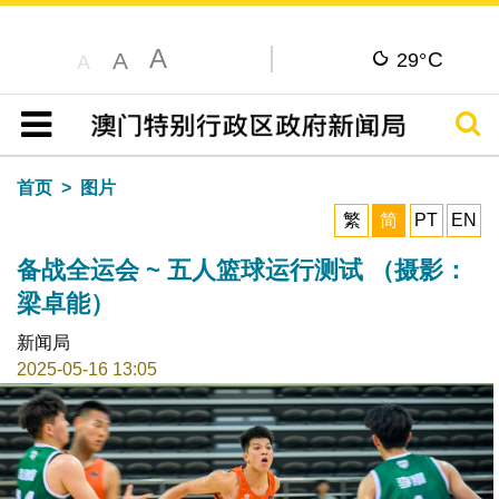
A
C
A
29°
A
搜寻
目录
首页
图片
繁
简
PT
EN
备战全运会 ~ 五人篮球运行测试 （摄影：
梁卓能）
新闻局
2025-05-16 13:05