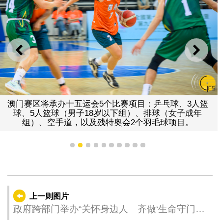
上一则
下一
澳门赛区将承办十五运会5个比赛项目：乒乓球、3人篮
球、5人篮球（男子18岁以下组）、排球（女子成年
组）、空手道，以及残特奥会2个羽毛球项目。
1
2
3
4
5
6
7
8
9
10
上一则图片
政府跨部门举办“关怀身边人 齐做‘生命守门