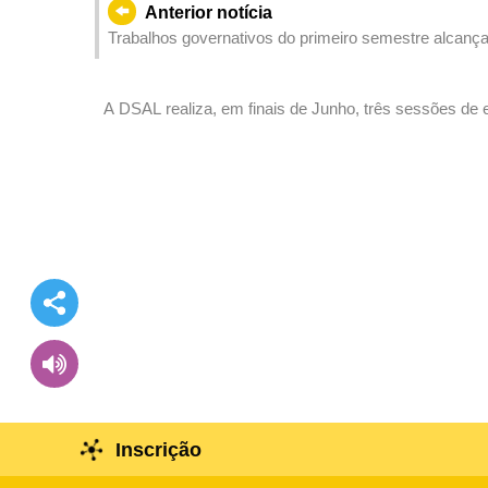
Anterior notícia
Trabalhos governativos do primeiro semestre alcanç
tarefas do segundo semestre e empenha-se em alcan
A DSAL realiza, em finais de Junho, três sessões de 
emprego
Inscrição