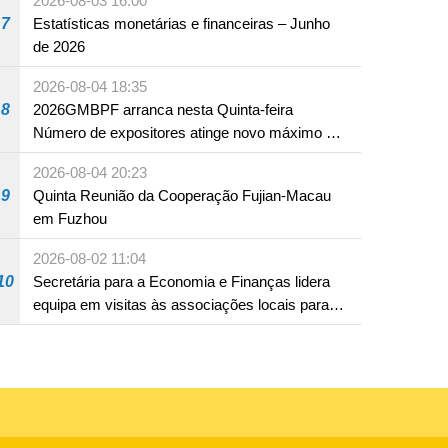
2026-08-03 16:00
7
Estatísticas monetárias e financeiras – Junho
de 2026
2026-08-04 18:35
8
2026GMBPF arranca nesta Quinta-feira
Número de expositores atinge novo máximo em
18 anos
2026-08-04 20:23
9
Quinta Reunião da Cooperação Fujian-Macau
em Fuzhou
2026-08-02 11:04
10
Secretária para a Economia e Finanças lidera
equipa em visitas às associações locais para
consolidar consensos e promover os trabalhos
nas áreas económica e social