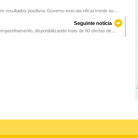
am resultados positivos Governo executa eficazmente as
çar os objectivos das LAG 2026
Seguinte notícia
emparelhamento, disponibilizando mais de 80 ofertas de