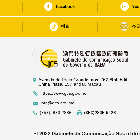
Facebook
You
抖音
今
Avenida da Praia Grande, nos. 762-804, Edif.
China Plaza, 15.º andar, Macau
https://www.gcs.gov.mo
info@gcs.gov.mo
(853)2833 2886
(853)2835 5426
© 2022 Gabinete de Comunicação Social d