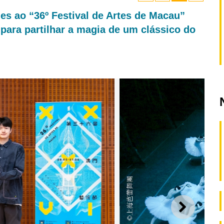
es ao “36º Festival de Artes de Macau”
ara partilhar a magia de um clássico do
SEGUI