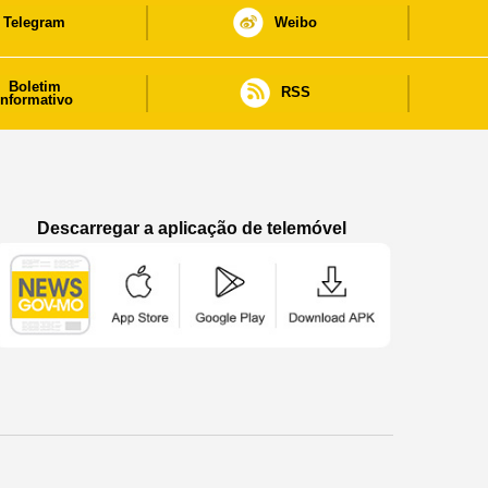
Telegram
Weibo
Boletim
RSS
informativo
Descarregar a aplicação de telemóvel
Aplicação de telemóvel “Notícias do Governo
Aplicação de telemóvel “Notícia
Aplicação de telem