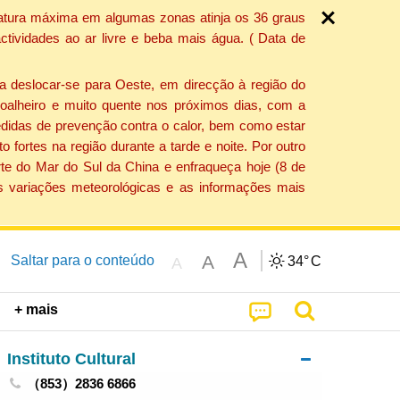
ratura máxima em algumas zonas atinja os 36 graus
tividades ao ar livre e beba mais água. ( Data de
a deslocar-se para Oeste, em direcção à região do
 soalheiro e muito quente nos próximos dias, com a
edidas de prevenção contra o calor, bem como estar
fortes na região durante a tarde e noite. Por outro
rte do Mar do Sul da China e enfraqueça hoje (8 de
s variações meteorológicas e as informações mais
A
A
Saltar para o conteúdo
34°
C
A
+ mais
Instituto Cultural
（853）2836 6866