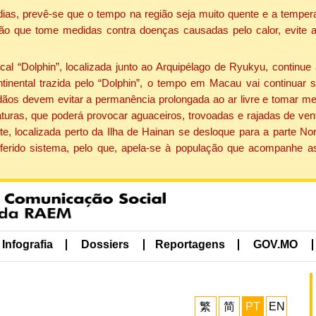
dias, prevê-se que o tempo na região seja muito quente e a tempe
ão que tome medidas contra doenças causadas pelo calor, evite ac
 “Dolphin”, localizada junto ao Arquipélago de Ryukyu, continue 
ntinental trazida pelo “Dolphin”, o tempo em Macau vai continuar
dãos devem evitar a permanência prolongada ao ar livre e tomar m
ras, que poderá provocar aguaceiros, trovoadas e rajadas de vento 
e, localizada perto da Ilha de Hainan se desloque para a parte No
ferido sistema, pelo que, apela-se à população que acompanhe a
Infografia
Dossiers
Reportagens
GOV.MO
繁
简
PT
EN