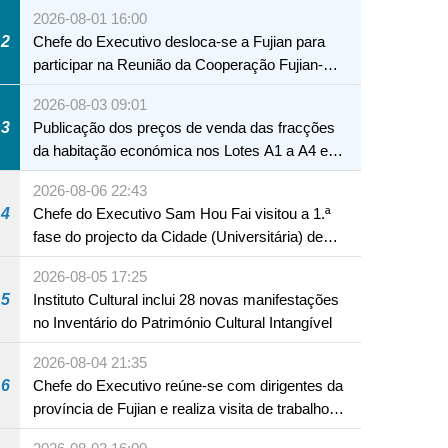
2026-08-01 16:00
2
Chefe do Executivo desloca-se a Fujian para
participar na Reunião da Cooperação Fujian-
Macau
2026-08-03 09:01
3
Publicação dos preços de venda das fracções
da habitação económica nos Lotes A1 a A4 e
A12 da Zona A dos Novos Aterros
2026-08-06 22:43
4
Chefe do Executivo Sam Hou Fai visitou a 1.ª
fase do projecto da Cidade (Universitária) de
Educação Internacional de Macau e Hengqin
2026-08-05 17:25
5
Instituto Cultural inclui 28 novas manifestações
no Inventário do Património Cultural Intangível
2026-08-04 21:35
6
Chefe do Executivo reúne-se com dirigentes da
província de Fujian e realiza visita de trabalho
em Fuzhou