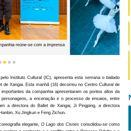
 dos Cisnes
1
2
3
4
elo Instituto Cultural (IC), apresenta esta semana o bailado
et de Xangai. Esta manhã (16) decorreu no Centro Cultural de
mportantes da companhia apresentaram os pontos altos da
e personagens, a encenação e o processo de ensaios, entre
 a directora do Ballet de Xangai, Ji Pingping, a directora
Tu Hanbin, Xu Jingkun e Feng Zichun.
oreografia elegante,
O Lago dos Cisnes
consolidou-se como