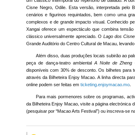
um clássico intemporal do repertório de bailado. A obr
Cisne Negro, Odile. Esta versão, interpretada pelo 
cenários e figurinos requintados, bem como uma grand
complexos e de grande impacto visual. Conhecido pelo s
Xangai oferece um espectáculo que combina tensão 
clássico universalmente apreciado. O
Lago dos Cisne
Grande Auditório do Centro Cultural de Macau, levando 
Além disso, duas produções locais subirão ao pal
peça de dança-teatro ambiental
A Noite de Zheng 
disponíveis com 30% de desconto. Os bilhetes para t
através da Bilheteira Enjoy Macao. A linha directa pa
online podem ser feitas em
ticketing.enjoymacao.mo
.
Para mais pormenores sobre os programas, activ
da Bilheteira Enjoy Macao, visite a página electrónica
(pesquisar por “Macao Arts Festival”) ou inscreva-se n