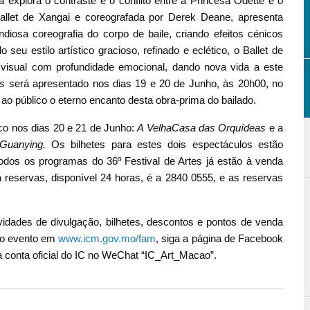
a explora o contraste e o conflito entre a Princesa Odette e o
Ballet de Xangai e coreografada por Derek Deane, apresenta
iosa coreografia do corpo de baile, criando efeitos cénicos
eu estilo artístico gracioso, refinado e eclético, o Ballet de
visual com profundidade emocional, dando nova vida a este
s
será apresentado nos dias 19 e 20 de Junho, às 20h00, no
ao público o eterno encanto desta obra-prima do bailado.
co nos dias 20 e 21 de Junho:
A VelhaCasa das Orquídeas
e a
Guanying.
Os bilhetes para estes dois espectáculos estão
odos os programas do 36º Festival de Artes já estão à venda
ra reservas, disponível 24 horas, é a 2840 0555, e as reservas
idades de divulgação, bilhetes, descontos e pontos de venda
 do evento em
www.icm.gov.mo/fam
, siga a página de Facebook
a conta oficial do IC no WeChat “IC_Art_Macao”.