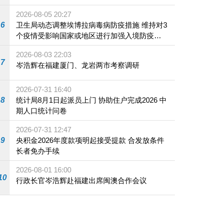
2026-08-05 20:27
6
卫生局动态调整埃博拉病毒病防疫措施 维持对3
个疫情受影响国家或地区进行加强入境防疫措
施
2026-08-03 22:03
7
岑浩辉在福建厦门、龙岩两市考察调研
2026-07-31 16:40
8
统计局8月1日起派员上门 协助住户完成2026 中
期人口统计问卷
2026-07-31 12:47
9
央积金2026年度款项明起接受提款 合发放条件
长者免办手续
2026-08-01 16:00
10
行政长官岑浩辉赴福建出席闽澳合作会议