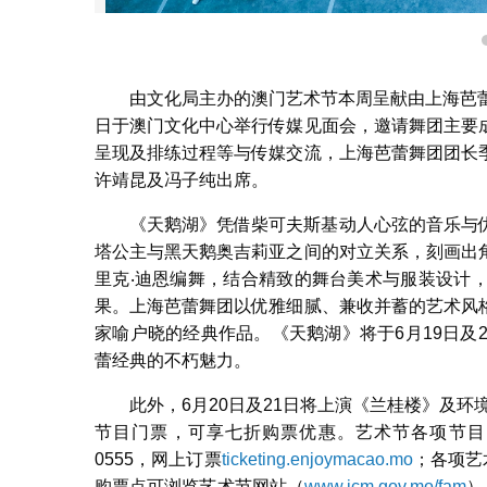
由文化局主办的澳门艺术节本周呈献由上海芭
日于澳门文化中心举行传媒见面会，邀请舞团主要
呈现及排练过程等与传媒交流，上海芭蕾舞团团长
许靖昆及冯子纯出席。
《天鹅湖》凭借柴可夫斯基动人心弦的音乐与
塔公主与黑天鹅奥吉莉亚之间的对立关系，刻画出
里克‧迪恩编舞，结合精致的舞台美术与服装设计
果。上海芭蕾舞团以优雅细腻、兼收并蓄的艺术风
家喻户晓的经典作品。《天鹅湖》将于6月19日及
蕾经典的不朽魅力。
此外，6月20日及21日将上演《兰桂楼》及
节目门票，可享七折购票优惠。艺术节各项节目门
0555，网上订票
ticketing.enjoymacao.mo
；各项艺
购票点可浏览艺术节网站（
www.icm.gov.mo/fam
）