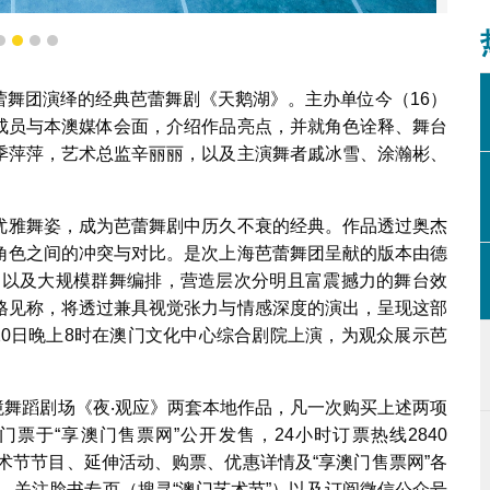
1
2
3
4
天鹅湖
蕾舞团演绎的经典芭蕾舞剧《天鹅湖》。主办单位今（16）
成员与本澳媒体会面，介绍作品亮点，并就角色诠释、舞台
季萍萍，艺术总监辛丽丽，以及主演舞者戚冰雪、涂瀚彬、
优雅舞姿，成为芭蕾舞剧中历久不衰的经典。作品透过奥杰
角色之间的冲突与对比。是次上海芭蕾舞团呈献的版本由德
，以及大规模群舞编排，营造层次分明且富震撼力的舞台效
格见称，将透过兼具视觉张力与情感深度的演出，呈现这部
20日晚上8时在澳门文化中心综合剧院上演，为观众展示芭
环境舞蹈剧场《夜‧观应》两套本地作品，凡一次购买上述两项
票于“享澳门售票网”公开发售，24小时订票热线2840
术节节目、延伸活动、购票、优惠详情及“享澳门售票网”各
、关注脸书专页（搜寻“澳门艺术节”）以及订阅微信公众号