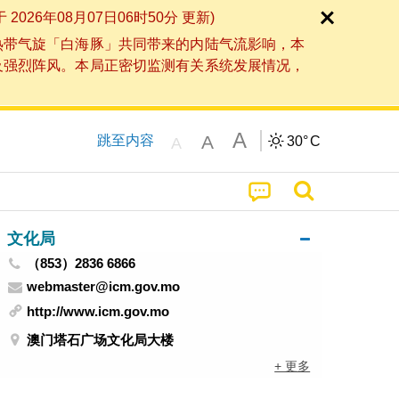
6年08月07日06时50分 更新)
热带气旋「白海豚」共同带来的内陆气流影响，本
及强烈阵风。本局正密切监测有关系统发展情况，
A
A
跳至内容
30°
C
A
文化局
（853）2836 6866
webmaster@icm.gov.mo
http://www.icm.gov.mo
澳门塔石广场文化局大楼
+ 更多