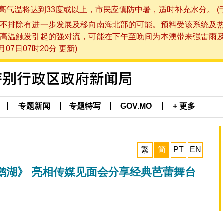
将达到33度或以上，市民应慎防中暑，适时补充水分。 (于 202
不排除有进一步发展及移向南海北部的可能。预料受该系统及
高温触发引起的强对流，可能在下午至晚间为本澳带来强雷雨
07日07时20分 更新)
专题新闻
专题特写
GOV.MO
+ 更多
繁
简
PT
EN
鹅湖》 亮相传媒见面会分享经典芭蕾舞台