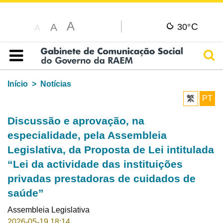
A
C
A
30°
A
Pesq
Índice
Início
Notícias
繁
PT
Discussão e aprovação, na
especialidade, pela Assembleia
Legislativa, da Proposta de Lei intitulada
“Lei da actividade das instituições
privadas prestadoras de cuidados de
saúde”
Assembleia Legislativa
2026-05-19 18:14