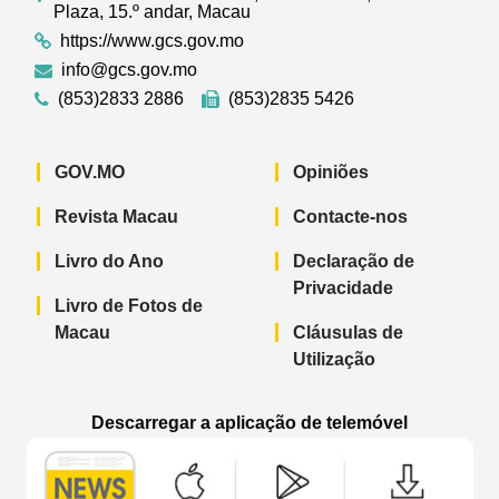
Plaza, 15.º andar, Macau
https://www.gcs.gov.mo
info@gcs.gov.mo
(853)2833 2886
(853)2835 5426
GOV.MO
Opiniões
Revista Macau
Contacte-nos
Livro do Ano
Declaração de
Privacidade
Livro de Fotos de
Macau
Cláusulas de
Utilização
Descarregar a aplicação de telemóvel
Aplicação de telemóvel “Notícias do G
Aplicação de telemóvel “
Aplicação 