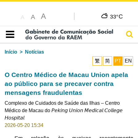
A
C
A
33°
A
Pesq
Índice
Início
Notícias
繁
简
PT
EN
O Centro Médico de Macau Union apela
ao público para se precaver contra
mensagens fraudulentas
Complexo de Cuidados de Saúde das Ilhas – Centro
Médico de Macau do 𝘗𝘦𝘬𝘪𝘯𝘨 𝘜𝘯𝘪𝘰𝘯 𝘔𝘦𝘥𝘪𝘤𝘢𝘭 𝘊𝘰𝘭𝘭𝘦𝘨𝘦
𝘏𝘰𝘴𝘱𝘪𝘵𝘢𝘭
2026-05-20 15:34