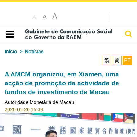
A
A
A
Pesq
Índice
Início
Notícias
繁
简
PT
A AMCM organizou, em Xiamen, uma
acção de promoção da actividade de
fundos de investimento de Macau
Autoridade Monetária de Macau
2026-05-20 15:39