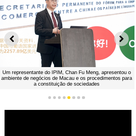
ANTERIOR
SEGU
Um representante do IPIM, Chan Fu Meng, apresentou o
ambiente de negócios de Macau e os procedimentos para
a constituição de sociedades
1
2
3
4
5
6
7
8