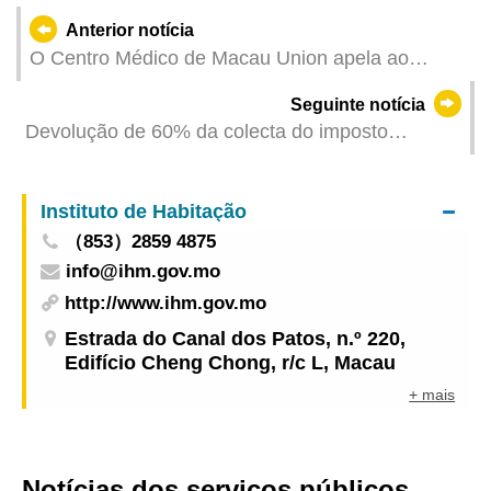
Anterior notícia
O Centro Médico de Macau Union apela ao
público para se precaver contra mensagens
Seguinte notícia
fraudulentas
Devolução de 60% da colecta do imposto
profissional de 2024, de forma ordenada, a partir
de 22 de Maio
Instituto de Habitação
（853）2859 4875
info@ihm.gov.mo
http://www.ihm.gov.mo
Estrada do Canal dos Patos, n.º 220,
Edifício Cheng Chong, r/c L, Macau
+ mais
Notícias dos serviços públicos