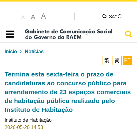
A
C
A
34°
A
Pesq
Índice
Início
Notícias
繁
简
PT
Termina esta sexta-feira o prazo de
candidaturas ao concurso público para
arrendamento de 23 espaços comerciais
de habitação pública realizado pelo
Instituto de Habitação
Instituto de Habitação
2026-05-20 14:53