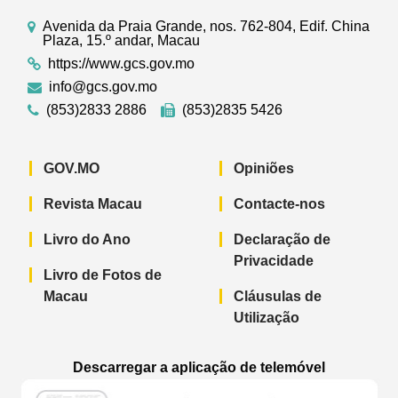
Avenida da Praia Grande, nos. 762-804, Edif. China
Plaza, 15.º andar, Macau
https://www.gcs.gov.mo
info@gcs.gov.mo
(853)2833 2886
(853)2835 5426
GOV.MO
Opiniões
Revista Macau
Contacte-nos
Livro do Ano
Declaração de
Privacidade
Livro de Fotos de
Macau
Cláusulas de
Utilização
Descarregar a aplicação de telemóvel
Aplicação de telemóvel “Notícias do G
Aplicação de telemóvel “
Aplicação 