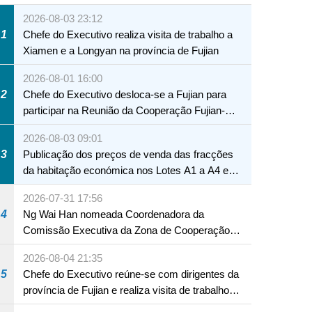
2026-08-03 23:12
1
Chefe do Executivo realiza visita de trabalho a
Xiamen e a Longyan na província de Fujian
2026-08-01 16:00
2
Chefe do Executivo desloca-se a Fujian para
participar na Reunião da Cooperação Fujian-
Macau
2026-08-03 09:01
3
Publicação dos preços de venda das fracções
da habitação económica nos Lotes A1 a A4 e
A12 da Zona A dos Novos Aterros
2026-07-31 17:56
4
Ng Wai Han nomeada Coordenadora da
Comissão Executiva da Zona de Cooperação
Aprofundada entre Guangdong e Macau em
2026-08-04 21:35
Hengqin
5
Chefe do Executivo reúne-se com dirigentes da
província de Fujian e realiza visita de trabalho
em Fuzhou