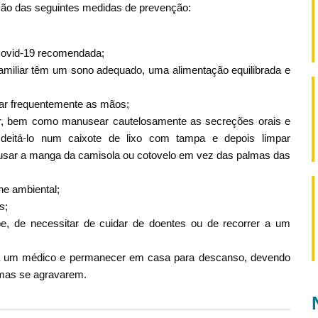
ção das seguintes medidas de prevenção:
Covid-19 recomendada;
miliar têm um sono adequado, uma alimentação equilibrada e
var frequentemente as mãos;
ssir, bem como manusear cautelosamente as secreções orais e
eitá-lo num caixote de lixo com tampa e depois limpar
 usar a manga da camisola ou cotovelo em vez das palmas das
ne ambiental;
s;
e, de necessitar de cuidar de doentes ou de recorrer a um
o a um médico e permanecer em casa para descanso, devendo
omas se agravarem.