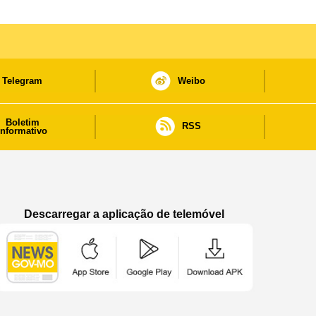
Telegram
Weibo
Boletim
RSS
informativo
Descarregar a aplicação de telemóvel
Aplicação de telemóvel “Notícias do Governo
Aplicação de telemóvel “Notícia
Aplicação de telem