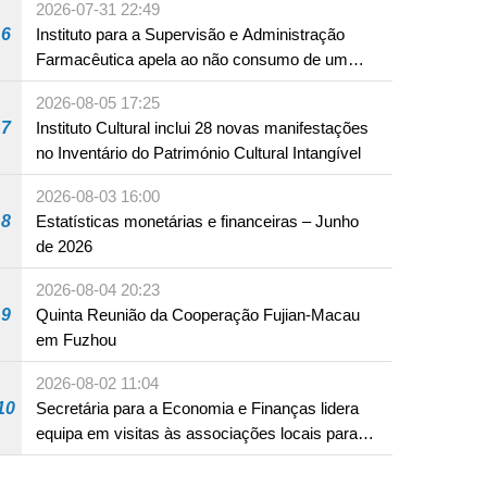
2026-07-31 22:49
6
Instituto para a Supervisão e Administração
Farmacêutica apela ao não consumo de um
produto com substâncias medicamentosas
2026-08-05 17:25
ocidentais
7
Instituto Cultural inclui 28 novas manifestações
no Inventário do Património Cultural Intangível
2026-08-03 16:00
8
Estatísticas monetárias e financeiras – Junho
de 2026
2026-08-04 20:23
9
Quinta Reunião da Cooperação Fujian-Macau
em Fuzhou
2026-08-02 11:04
10
Secretária para a Economia e Finanças lidera
equipa em visitas às associações locais para
consolidar consensos e promover os trabalhos
nas áreas económica e social