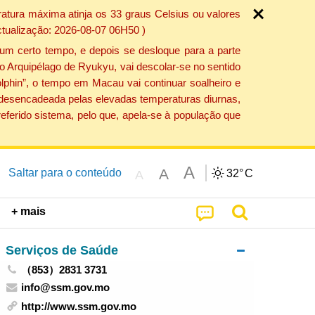
atura máxima atinja os 33 graus Celsius ou valores
ctualização: 2026-08-07 06H50 )
um certo tempo, e depois se desloque para a parte
do Arquipélago de Ryukyu, vai descolar-se no sentido
lphin”, o tempo em Macau vai continuar soalheiro e
o desencadeada pelas elevadas temperaturas diurnas,
eferido sistema, pelo que, apela-se à população que
A
A
Saltar para o conteúdo
32°
C
A
+ mais
Serviços de Saúde
（853）2831 3731
info@ssm.gov.mo
http://www.ssm.gov.mo