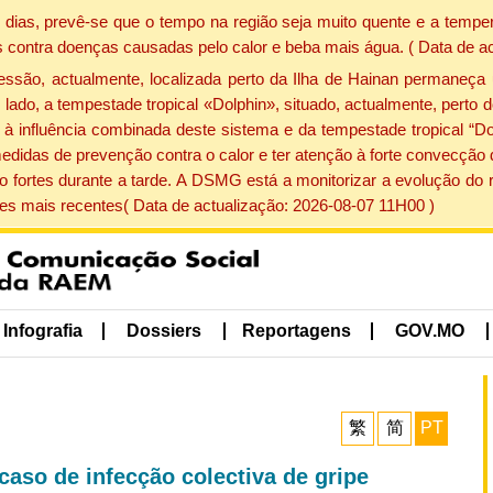
dias, prevê-se que o tempo na região seja muito quente e a temper
 contra doenças causadas pelo calor e beba mais água. ( Data de a
ão, actualmente, localizada perto da Ilha de Hainan permaneça 
lado, a tempestade tropical «Dolphin», situado, actualmente, perto 
à influência combinada deste sistema e da tempestade tropical “Do
edidas de prevenção contra o calor e ter atenção à forte convecçã
o fortes durante a tarde. A DSMG está a monitorizar a evolução do r
s mais recentes( Data de actualização: 2026-08-07 11H00 )
Infografia
Dossiers
Reportagens
GOV.MO
繁
简
PT
caso de infecção colectiva de gripe