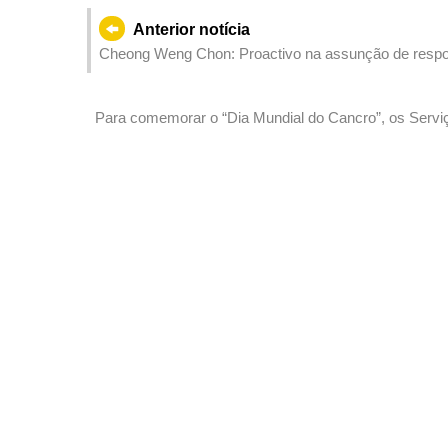
Anterior notícia
Cheong Weng Chon: Proactivo na assunção de respons
efectivamente a segurança nacional
Para comemorar o “Dia Mundial do Cancro”, os Serviç
Aconselhamento sobre Prevenção do Cancro Colorrect
pessoas