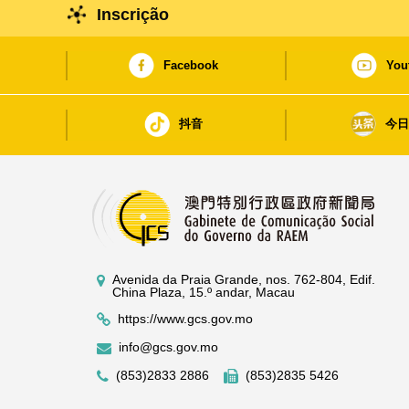
Inscrição
Facebook
You
抖音
今
Avenida da Praia Grande, nos. 762-804, Edif.
China Plaza, 15.º andar, Macau
https://www.gcs.gov.mo
info@gcs.gov.mo
(853)2833 2886
(853)2835 5426