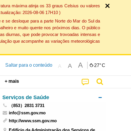
atura máxima atinja os 33 graus Celsius ou valores
ctualização: 2026-08-06 17H10 )
 e se desloque para a parte Norte do Mar do Sul da
alheiro e muito quente nos próximos dias. O público
as diurnas, que pode provocar trovoadas intensas e
população que acompanhe as variações meteorológicas
A
A
Saltar para o conteúdo
27°
C
A
+ mais
Serviços de Saúde
（853）2831 3731
info@ssm.gov.mo
http://www.ssm.gov.mo
Edifício da Administração dos Serviços de