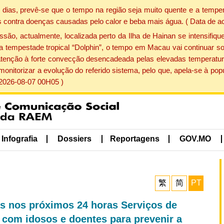
dias, prevê-se que o tempo na região seja muito quente e a temper
 contra doenças causadas pelo calor e beba mais água. ( Data de a
, actualmente, localizada perto da Ilha de Hainan se intensifique
a tempestade tropical “Dolphin”, o tempo em Macau vai continuar so
atenção à forte convecção desencadeada pelas elevadas temperatur
 monitorizar a evolução do referido sistema, pelo que, apela-se à 
 2026-08-07 00H05 )
Infografia
Dossiers
Reportagens
GOV.MO
繁
简
PT
as nos próximos 24 horas Serviços de
com idosos e doentes para prevenir a