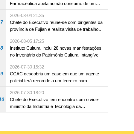
Farmacêutica apela ao não consumo de um
produto com substâncias medicamentosas
2026-08-04 21:35
ocidentais
7
Chefe do Executivo reúne-se com dirigentes da
província de Fujian e realiza visita de trabalho
em Fuzhou
2026-08-05 17:25
8
Instituto Cultural inclui 28 novas manifestações
no Inventário do Património Cultural Intangível
2026-07-30 15:32
9
CCAC descobriu um caso em que um agente
policial terá recorrido a um terceiro para
assumir por si a culpa na sequência de uma
2026-07-30 18:20
infracção rodoviária
10
Chefe do Executivo tem encontro com o vice-
ministro da Indústria e Tecnologia da
Informação