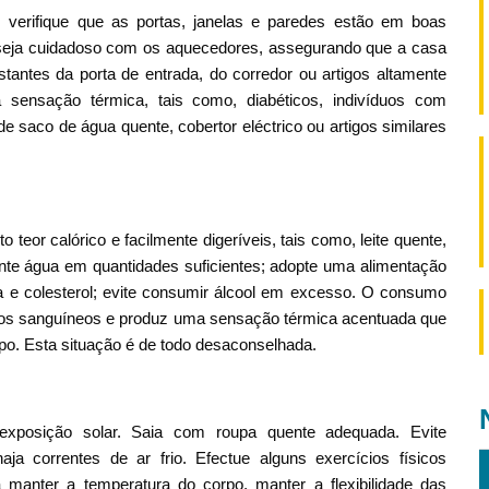
verifique que as portas, janelas e paredes estão em boas
o; seja cuidadoso com os aquecedores, assegurando que a casa
tantes da porta de entrada, do corredor ou artigos altamente
sensação térmica, tais como, diabéticos, indivíduos com
e saco de água quente, cobertor eléctrico ou artigos similares
teor calórico e facilmente digeríveis, tais como, leite quente,
mente água em quantidades suficientes; adopte uma alimentação
ra e colesterol; evite consumir álcool em excesso. O consumo
sos sanguíneos e produz uma sensação térmica acentuada que
po. Esta situação é de todo desaconselhada.
exposição solar. Saia com roupa quente adequada. Evite
a correntes de ar frio. Efectue alguns exercícios físicos
manter a temperatura do corpo, manter a flexibilidade das