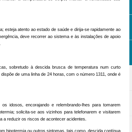
esteja atento ao estado de saúde e dirija-se rapidamente ao
rgência, deve recorrer ao sistema e às instalações de apoio
.
ricas, sobretudo à descida brusca de temperatura num curto
 dispõe de uma linha de 24 horas, com o número 1311, onde é
 os idosos, encorajando e relembrando-lhes para tomarem
rmia; solicita-se aos vizinhos para telefonarem e visitarem
 a reduzir os riscos de acontecer acidentes.
m hipotermia ou outros sintomas, tais como, descida contínua