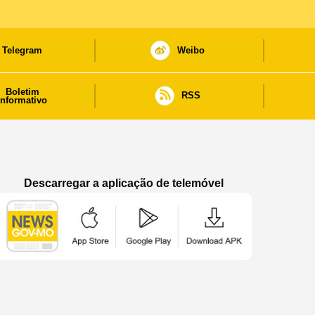
Telegram
Weibo
Boletim
RSS
informativo
Descarregar a aplicação de telemóvel
Aplicação de telemóvel “Notícias do Governo
Aplicação de telemóvel “Notícia
Aplicação de telem