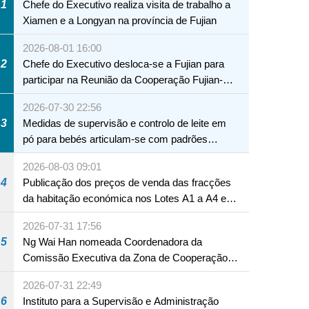
1
Chefe do Executivo realiza visita de trabalho a
Xiamen e a Longyan na província de Fujian
2026-08-01 16:00
2
Chefe do Executivo desloca-se a Fujian para
participar na Reunião da Cooperação Fujian-
Macau
2026-07-30 22:56
3
Medidas de supervisão e controlo de leite em
pó para bebés articulam-se com padrões
internacionais Serviços interdepartamentais
2026-08-03 09:01
envidam esforços para assegurar a saúde dos
4
Publicação dos preços de venda das fracções
bebés e crianças, assim como a segurança
da habitação económica nos Lotes A1 a A4 e
alimentar
A12 da Zona A dos Novos Aterros
2026-07-31 17:56
5
Ng Wai Han nomeada Coordenadora da
Comissão Executiva da Zona de Cooperação
Aprofundada entre Guangdong e Macau em
2026-07-31 22:49
Hengqin
6
Instituto para a Supervisão e Administração