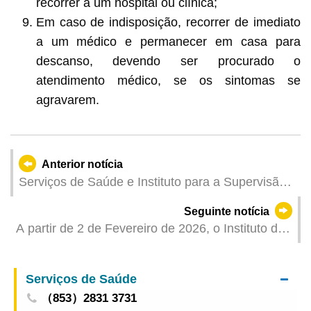
recorrer a um hospital ou clínica;
Em caso de indisposição, recorrer de imediato
a um médico e permanecer em casa para
descanso, devendo ser procurado o
atendimento médico, se os sintomas se
agravarem.
Anterior notícia
Serviços de Saúde e Instituto para a Supervisão
e Administração Farmacêutica: Recrutamento em
Seguinte notícia
conjunto de "Embaixadores da Promoção da
A partir de 2 de Fevereiro de 2026, o Instituto do
Saúde da Medicina Tradicional Chinesa de
Desporto passará a oferecer descontos no preço
Macau"
dos bilhetes de entrada nas piscinas às pessoas
Serviços de Saúde
portadoras de deficiência
（853）2831 3731