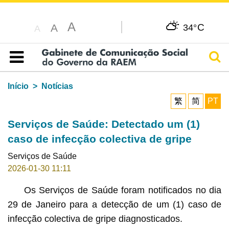
A
C
A
34°
A
Pesq
Índice
Início
Notícias
繁
简
PT
Serviços de Saúde: Detectado um (1)
caso de infecção colectiva de gripe
Serviços de Saúde
2026-01-30 11:11
Os Serviços de Saúde foram notificados no dia
29 de Janeiro para a detecção de um (1) caso de
infecção colectiva de gripe diagnosticados.