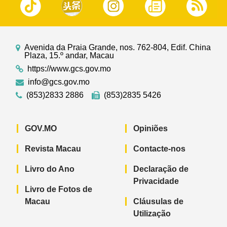
Avenida da Praia Grande, nos. 762-804, Edif. China
Plaza, 15.º andar, Macau
https://www.gcs.gov.mo
info@gcs.gov.mo
(853)2833 2886
(853)2835 5426
GOV.MO
Opiniões
Revista Macau
Contacte-nos
Livro do Ano
Declaração de
Privacidade
Livro de Fotos de
Macau
Cláusulas de
Utilização