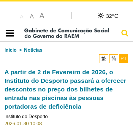
A
C
A
32°
A
Pesq
Índice
Início
Notícias
繁
简
PT
A partir de 2 de Fevereiro de 2026, o
Instituto do Desporto passará a oferecer
descontos no preço dos bilhetes de
entrada nas piscinas às pessoas
portadoras de deficiência
Instituto do Desporto
2026-01-30 10:08