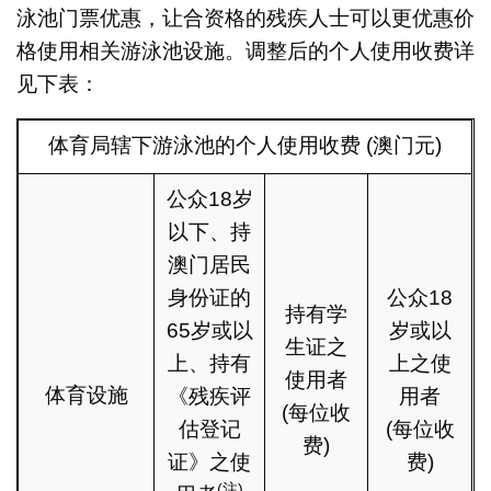
泳池门票优惠，让合资格的残疾人士可以更优惠价
格使用相关游泳池设施。调整后的个人使用收费详
见下表：
体育局辖下游泳池的个人使用收费 (澳门元)
公众18岁
以下、持
澳门居民
身份证的
公众18
持有学
65岁或以
岁或以
生证之
上、持有
上之使
使用者
体育设施
《残疾评
用者
(每位收
估登记
(每位收
费)
证》之使
费)
(
注
)