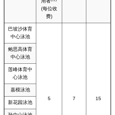
用者
(每位收
费)
巴坡沙体育
中心泳池
鲍思高体育
中心泳池
莲峰体育中
心泳池
嘉模泳池
5
7
15
新花园泳池
孙中山泳池