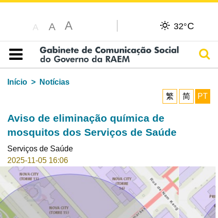
A
C
A
32°
A
Pesq
Índice
Início
Notícias
繁
简
PT
Aviso de eliminação química de
mosquitos dos Serviços de Saúde
Serviços de Saúde
2025-11-05 16:06