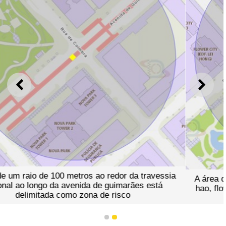
ANTERIOR
SEGU
sia
A área de um raio de 100 metros ao redor do edifício
hao, flower city, situado na rua de coimbra n.º 60, ta
está delimitada como zona de risco
1
2