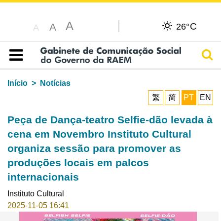
A
C
A
26°
A
Pesq
Índice
Início
Notícias
繁
简
PT
EN
Peça de Dança-teatro Selfie-dão levada à
cena em Novembro Instituto Cultural
organiza sessão para promover as
produções locais em palcos
internacionais
Instituto Cultural
2025-11-05 16:41