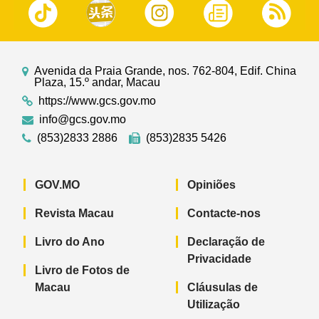
Avenida da Praia Grande, nos. 762-804, Edif. China
Plaza, 15.º andar, Macau
https://www.gcs.gov.mo
info@gcs.gov.mo
(853)2833 2886
(853)2835 5426
GOV.MO
Opiniões
Revista Macau
Contacte-nos
Livro do Ano
Declaração de
Privacidade
Livro de Fotos de
Macau
Cláusulas de
Utilização