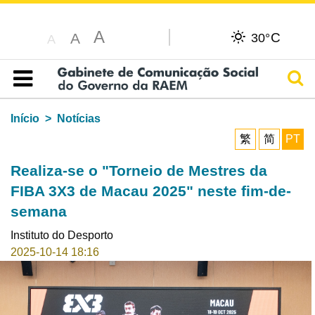
A
C
A
30°
A
Pesq
Índice
Início
Notícias
繁
简
PT
Realiza-se o "Torneio de Mestres da
FIBA 3X3 de Macau 2025" neste fim-de-
semana
Instituto do Desporto
2025-10-14 18:16