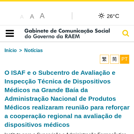
A
C
A
26°
A
Pesq
Índice
Início
Notícias
繁
简
PT
O ISAF e o Subcentro de Avaliação e
Inspecção Técnica de Dispositivos
Médicos na Grande Baía da
Administração Nacional de Produtos
Médicos realizaram reunião para reforçar
a cooperação regional na avaliação de
dispositivos médicos