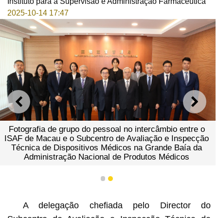
Instituto para a Supervisão e Administração Farmacêutica
2025-10-14 17:47
ANTERIOR
SEGU
Fotografia de grupo do pessoal no intercâmbio entre o
ISAF de Macau e o Subcentro de Avaliação e Inspecção
Técnica de Dispositivos Médicos na Grande Baía da
Administração Nacional de Produtos Médicos
1
2
A delegação chefiada pelo Director do