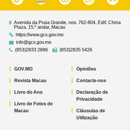
Avenida da Praia Grande, nos. 762-804, Edif. China
Plaza, 15.º andar, Macau
https://www.gcs.gov.mo
info@gcs.gov.mo
(853)2833 2886
(853)2835 5426
GOV.MO
Opiniões
Revista Macau
Contacte-nos
Livro do Ano
Declaração de
Privacidade
Livro de Fotos de
Macau
Cláusulas de
Utilização