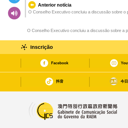
Anterior notícia
O Conselho Executivo concluiu a discussão sobre o pr
Regulamento Administrativo n.º 37/2003 ‒ Regulamen
cemitérios”
O Conselho Executivo concluiu a discussão sobre a pro
bebidas e estabelecimentos relacionados”
Inscrição
Facebook
You
抖音
今