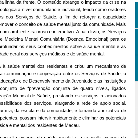
da linha da frente. O conteúdo abrange o impacto da crise na
ológica a nível comunitário e individual, tendo como oradores
utas dos Serviços de Saúde, a fim de reforçar a capacidade
promover o conceito de saúde mental junto da comunidade. Mais
num ambiente caloroso e interactivo. A par disso, os Serviços
de Medicina Mental Comunitária (Doença Emocional) para os
aprofundar os seus conhecimentos sobre a saúde mental e as
ade geral dos serviços médicos e de saúde mental.
a à saúde mental dos residentes e criou um mecanismo de
ita comunicação e cooperação entre os Serviços de Saúde, o
 Educação e de Desenvolvimento da Juventude e as instituições
onjunto de “prevenção conjunta de quatro níveis, ligados
ização Mundial de Saúde, prestando os serviços relacionados
ibilidade dos serviços, alargando a rede de apoio social,
família, da escola e da comunidade, e tomando a iniciativa de
etentes, possam intervir rapidamente e eliminar os potenciais
ísica e mental dos residentes de Macau.
consulta externa de saúde mental e a consulta externa de