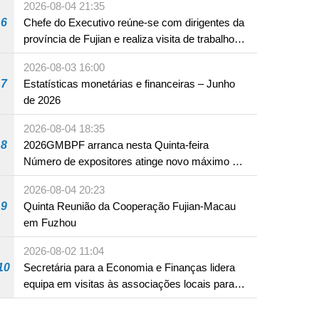
2026-08-04 21:35
6
Chefe do Executivo reúne-se com dirigentes da
província de Fujian e realiza visita de trabalho
em Fuzhou
2026-08-03 16:00
7
Estatísticas monetárias e financeiras – Junho
de 2026
2026-08-04 18:35
8
2026GMBPF arranca nesta Quinta-feira
Número de expositores atinge novo máximo em
18 anos
2026-08-04 20:23
9
Quinta Reunião da Cooperação Fujian-Macau
em Fuzhou
2026-08-02 11:04
10
Secretária para a Economia e Finanças lidera
equipa em visitas às associações locais para
consolidar consensos e promover os trabalhos
nas áreas económica e social