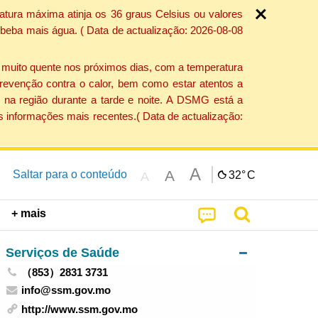
atura máxima atinja os 36 graus Celsius ou valores
 beba mais água. ( Data de actualização: 2026-08-08
e muito quente nos próximos dias, com a temperatura
revenção contra o calor, bem como estar atentos a
 na região durante a tarde e noite. A DSMG está a
s informações mais recentes.( Data de actualização:
A
A
Saltar para o conteúdo
32°
C
A
+ mais
Serviços de Saúde
（853）2831 3731
info@ssm.gov.mo
http://www.ssm.gov.mo