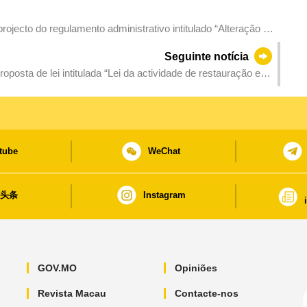
ojecto do regulamento administrativo intitulado “Alteração ao
to de administração, funcionamento e fiscalização dos
Seguinte notícia
posta de lei intitulada “Lei da actividade de restauração e
tube
WeChat
日头条
Instagram
GOV.MO
Opiniões
Revista Macau
Contacte-nos