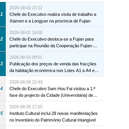
2026-08-03 23:12
1
Chefe do Executivo realiza visita de trabalho a
Xiamen e a Longyan na província de Fujian
2026-08-01 16:00
2
Chefe do Executivo desloca-se a Fujian para
participar na Reunião da Cooperação Fujian-
Macau
2026-08-03 09:01
3
Publicação dos preços de venda das fracções
da habitação económica nos Lotes A1 a A4 e
A12 da Zona A dos Novos Aterros
2026-08-06 22:43
4
Chefe do Executivo Sam Hou Fai visitou a 1.ª
fase do projecto da Cidade (Universitária) de
Educação Internacional de Macau e Hengqin
2026-08-05 17:25
5
Instituto Cultural inclui 28 novas manifestações
no Inventário do Património Cultural Intangível