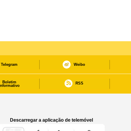
Telegram
Weibo
Boletim
RSS
informativo
Descarregar a aplicação de telemóvel
Aplicação de telemóvel “Notícias do Governo
Aplicação de telemóvel “Notícia
Aplicação de telem