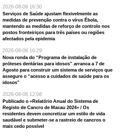
2026-08-06 16:30
Serviços de Saúde ajustam flexivelmente as
medidas de prevenção contra o vírus Ébola,
mantendo as medidas de reforço de controlo nos
postos fronteiriços para três países ou regiões
afectados pela epidemia
2026-08-06 16:29
Nova ronda do “Programa de instalação de
próteses dentárias para idosos” arranca a 7 de
Agosto para construir um sistema de serviços que
assegure o “acesso a cuidados de saúde para os
idosos”
2026-08-06 12:08
Publicado o «Relatório Anual do Sistema de
Registo de Cancro de Macau 2024» / Os
residentes devem concretizar um estilo de vida
saudável e submeter-se a rastreio de cancros o
mais cedo possível