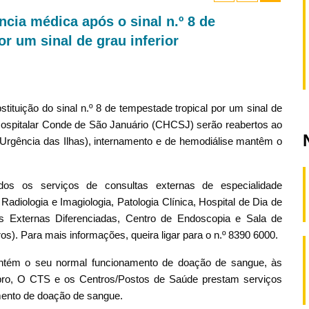
cia médica após o sinal n.º 8 de
or um sinal de grau inferior
tuição do sinal n.º 8 de tempestade tropical por um sinal de
Hospitalar Conde de São Januário (CHCSJ) serão reabertos ao
e Urgência das Ilhas), internamento e de hemodiálise mantêm o
dos os serviços de consultas externas de especialidade
adiologia e Imagiologia, Patologia Clínica, Hospital de Dia de
s Externas Diferenciadas, Centro de Endoscopia e Sala de
os). Para mais informações, queira ligar para o n.º 8390 6000.
tém o seu normal funcionamento de doação de sangue, às
tubro, O CTS e os Centros/Postos de Saúde prestam serviços
ento de doação de sangue.