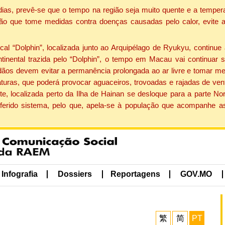
dias, prevê-se que o tempo na região seja muito quente e a tempe
ão que tome medidas contra doenças causadas pelo calor, evite ac
 “Dolphin”, localizada junto ao Arquipélago de Ryukyu, continue 
ntinental trazida pelo “Dolphin”, o tempo em Macau vai continuar
dãos devem evitar a permanência prolongada ao ar livre e tomar m
ras, que poderá provocar aguaceiros, trovoadas e rajadas de vento 
e, localizada perto da Ilha de Hainan se desloque para a parte No
ferido sistema, pelo que, apela-se à população que acompanhe a
Infografia
Dossiers
Reportagens
GOV.MO
繁
简
PT