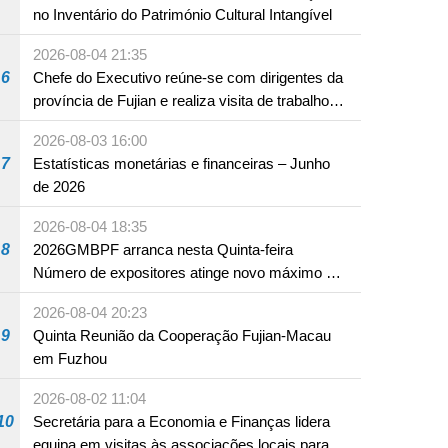
no Inventário do Património Cultural Intangível
2026-08-04 21:35
6
Chefe do Executivo reúne-se com dirigentes da
província de Fujian e realiza visita de trabalho
em Fuzhou
2026-08-03 16:00
7
Estatísticas monetárias e financeiras – Junho
de 2026
2026-08-04 18:35
8
2026GMBPF arranca nesta Quinta-feira
Número de expositores atinge novo máximo em
18 anos
2026-08-04 20:23
9
Quinta Reunião da Cooperação Fujian-Macau
em Fuzhou
2026-08-02 11:04
10
Secretária para a Economia e Finanças lidera
equipa em visitas às associações locais para