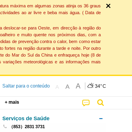
ratura máxima em algumas zonas atinja os 36 graus
tividades ao ar livre e beba mais água. ( Data de
a deslocar-se para Oeste, em direcção à região do
 soalheiro e muito quente nos próximos dias, com a
edidas de prevenção contra o calor, bem como estar
fortes na região durante a tarde e noite. Por outro
rte do Mar do Sul da China e enfraqueça hoje (8 de
s variações meteorológicas e as informações mais
A
A
Saltar para o conteúdo
34°
C
A
+ mais
Serviços de Saúde
（853）2831 3731