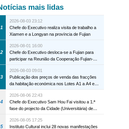
Notícias mais lidas
2026-08-03 23:12
1
Chefe do Executivo realiza visita de trabalho a
Xiamen e a Longyan na província de Fujian
2026-08-01 16:00
2
Chefe do Executivo desloca-se a Fujian para
participar na Reunião da Cooperação Fujian-
Macau
2026-08-03 09:01
3
Publicação dos preços de venda das fracções
da habitação económica nos Lotes A1 a A4 e
A12 da Zona A dos Novos Aterros
2026-08-06 22:43
4
Chefe do Executivo Sam Hou Fai visitou a 1.ª
fase do projecto da Cidade (Universitária) de
Educação Internacional de Macau e Hengqin
2026-08-05 17:25
5
Instituto Cultural inclui 28 novas manifestações