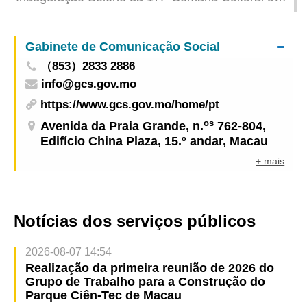
China e dos Países de Língua Portuguesa em
Macau
Gabinete de Comunicação Social
（853）2833 2886
info@gcs.gov.mo
https://www.gcs.gov.mo/home/pt
os
Avenida da Praia Grande, n.
762-804,
Edifício China Plaza, 15.º andar, Macau
+ mais
Notícias dos serviços públicos
2026-08-07 14:54
Realização da primeira reunião de 2026 do
Grupo de Trabalho para a Construção do
Parque Ciên-Tec de Macau