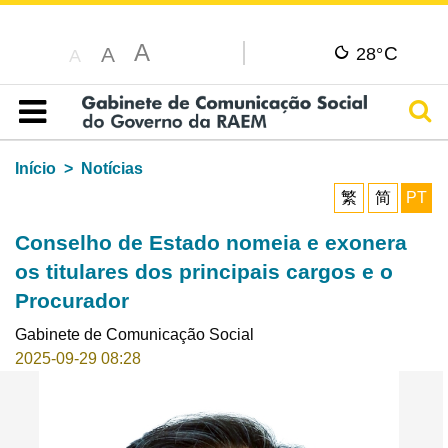
A
C
A
28°
A
Pesq
Índice
Início
Notícias
繁
简
PT
Conselho de Estado nomeia e exonera
os titulares dos principais cargos e o
Procurador
Gabinete de Comunicação Social
2025-09-29 08:28