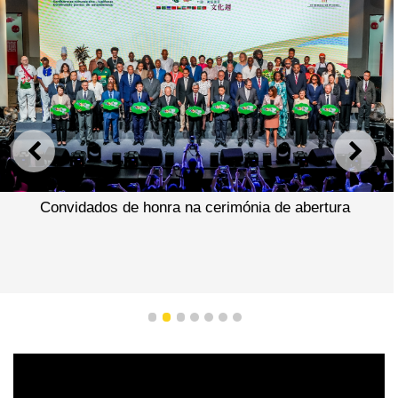
ANTERIOR
SEGU
Convidados de honra na cerimónia de abertura
1
2
3
4
5
6
7