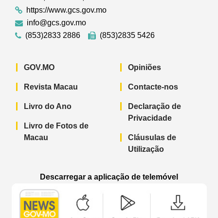
https://www.gcs.gov.mo
info@gcs.gov.mo
(853)2833 2886
(853)2835 5426
GOV.MO
Opiniões
Revista Macau
Contacte-nos
Livro do Ano
Declaração de
Privacidade
Livro de Fotos de
Macau
Cláusulas de
Utilização
Descarregar a aplicação de telemóvel
Aplicação de telemóvel “Notícias do G
Aplicação de telemóvel “
Aplicação 