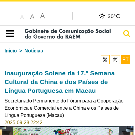
A
C
A
30°
A
Pesq
Índice
Início
Notícias
繁
简
PT
Inauguração Solene da 17.ª Semana
Cultural da China e dos Países de
Língua Portuguesa em Macau
Secretariado Permanente do Fórum para a Cooperação
Económica e Comercial entre a China e os Países de
Língua Portuguesa (Macau)
2025-09-28 22:42