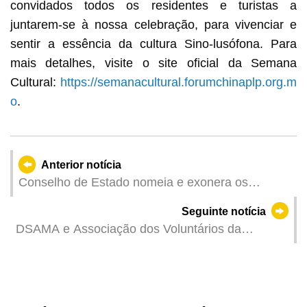
convidados todos os residentes e turistas a
juntarem-se à nossa celebração, para vivenciar e
sentir a essência da cultura Sino-lusófona. Para
mais detalhes, visite o site oficial da Semana
Cultural:
https://semanacultural.forumchinaplp.org.m
o
.
Anterior notícia
Conselho de Estado nomeia e exonera os
titulares dos principais cargos e o Procurador
Seguinte notícia
DSAMA e Associação dos Voluntários da
Protecção do Ambiente de Macau procedem à
limpeza na praia de Hác Sá