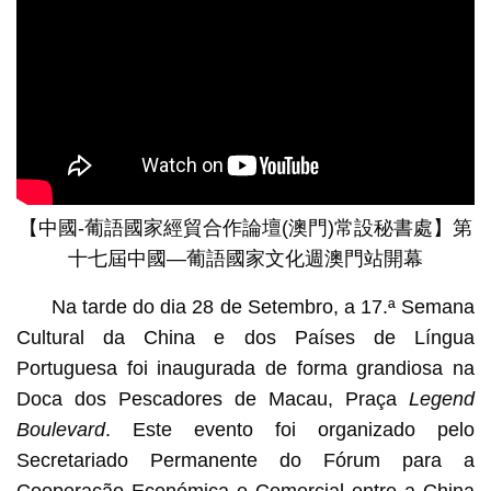
【中國-葡語國家經貿合作論壇(澳門)常設秘書處】第
十七屆中國—葡語國家文化週澳門站開幕
Na tarde do dia 28 de Setembro, a 17.ª Semana
Cultural da China e dos Países de Língua
Portuguesa foi inaugurada de forma grandiosa na
Doca dos Pescadores de Macau, Praça
Legend
Boulevard
. Este evento foi organizado pelo
Secretariado Permanente do Fórum para a