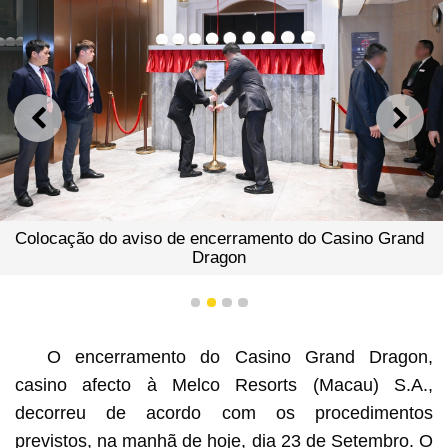
ANTERIOR
SEGU
Colocação do aviso de encerramento do Casino Grand
Dragon
1
2
3
4
O encerramento do Casino Grand Dragon,
casino afecto à Melco Resorts (Macau) S.A.,
decorreu de acordo com os procedimentos
previstos, na manhã de hoje, dia 23 de Setembro. O