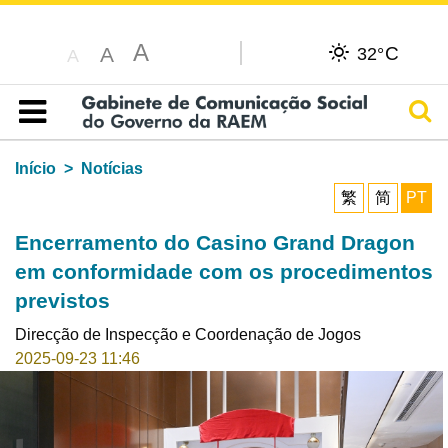
A
C
A
32°
A
Pesq
Índice
Início
Notícias
繁
简
PT
Encerramento do Casino Grand Dragon
em conformidade com os procedimentos
previstos
Direcção de Inspecção e Coordenação de Jogos
2025-09-23 11:46