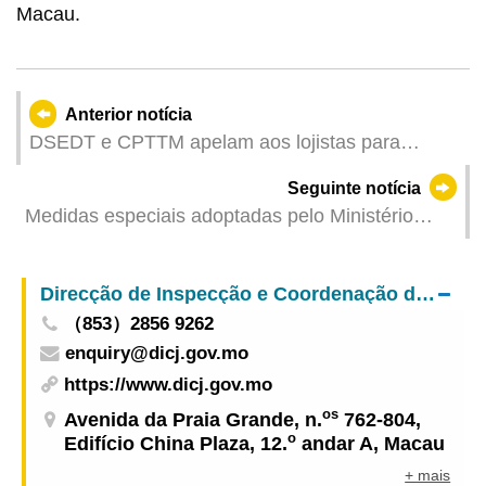
Macau.
Anterior notícia
DSEDT e CPTTM apelam aos lojistas para
implementarem medidas de prevenção contra
Seguinte notícia
ventos e inundações
Medidas especiais adoptadas pelo Ministério
Público face ao impacto do super tufão “Ragasa”
Direcção de Inspecção e Coordenação de Jogos
（853）2856 9262
enquiry@dicj.gov.mo
https://www.dicj.gov.mo
os
Avenida da Praia Grande, n.
762-804,
o
Edifício China Plaza, 12.
andar A, Macau
+ mais