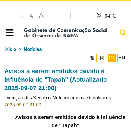
A
C
A
34°
A
Pesq
Índice
Início
Notícias
繁
简
PT
EN
Avisos a serem emitidos devido à
influência de "Tapah" (Actualizado:
2025-09-07 21:00)
Direcção dos Serviços Meteorológicos e Geofísicos
2025-09-07 21:00
Avisos a serem emitidos devido à influência
de "Tapah"