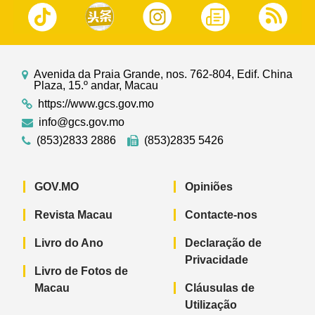
Avenida da Praia Grande, nos. 762-804, Edif. China
Plaza, 15.º andar, Macau
https://www.gcs.gov.mo
info@gcs.gov.mo
(853)2833 2886
(853)2835 5426
GOV.MO
Opiniões
Revista Macau
Contacte-nos
Livro do Ano
Declaração de
Privacidade
Livro de Fotos de
Macau
Cláusulas de
Utilização