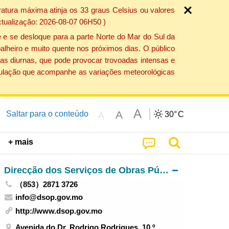
atura máxima atinja os 33 graus Celsius ou valores
ctualização: 2026-08-07 06H50 )
 e se desloque para a parte Norte do Mar do Sul da
alheiro e muito quente nos próximos dias. O público
as diurnas, que pode provocar trovoadas intensas e
população que acompanhe as variações meteorológicas
A
A
Saltar para o conteúdo
30°
C
A
+ mais
Direcção dos Serviços de Obras Públicas
（853）2871 3726
info@dsop.gov.mo
http://www.dsop.gov.mo
Avenida do Dr. Rodrigo Rodrigues, 10.º