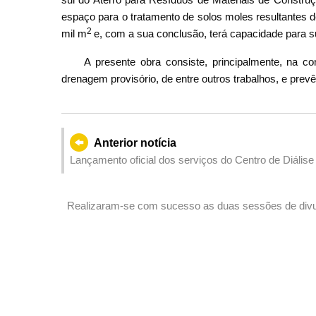
espaço para o tratamento de solos moles resultantes 
2
mil m
e, com a sua conclusão, terá capacidade para s
A presente obra consiste, principalmente, na c
drenagem provisório, de entre outros trabalhos, e prevê
Anterior notícia
Lançamento oficial dos serviços do Centro de Diáli
Realizaram-se com sucesso as duas sessões de divu
da Formação de Propriedade Intelectual de Alto Va