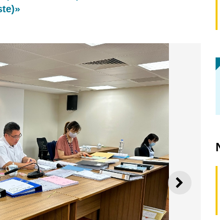
ste)»
SEGUI