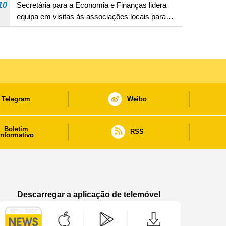
10
Secretária para a Economia e Finanças lidera
equipa em visitas às associações locais para
consolidar consensos e promover os trabalhos
nas áreas económica e social
Telegram
Weibo
Boletim
RSS
informativo
Descarregar a aplicação de telemóvel
Aplicação de telemóvel “Notícias do Governo
Aplicação de telemóvel “Notícia
Aplicação de telem