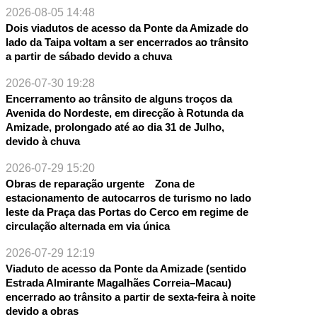
2026-08-05 14:48
Dois viadutos de acesso da Ponte da Amizade do
lado da Taipa voltam a ser encerrados ao trânsito
a partir de sábado devido a chuva
2026-07-30 19:28
Encerramento ao trânsito de alguns troços da
Avenida do Nordeste, em direcção à Rotunda da
Amizade, prolongado até ao dia 31 de Julho,
devido à chuva
2026-07-29 15:20
Obras de reparação urgente Zona de
estacionamento de autocarros de turismo no lado
leste da Praça das Portas do Cerco em regime de
circulação alternada em via única
2026-07-29 12:19
Viaduto de acesso da Ponte da Amizade (sentido
Estrada Almirante Magalhães Correia–Macau)
encerrado ao trânsito a partir de sexta-feira à noite
devido a obras