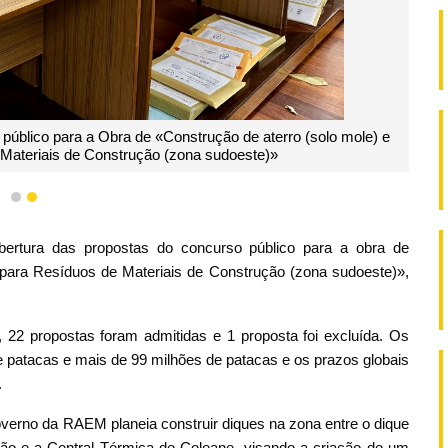
 público para a Obra de «Construção de aterro (solo mole) e
 Materiais de Construção (zona sudoeste)»
1
2
 abertura das propostas do concurso público para a obra de
 para Resíduos de Materiais de Construção (zona sudoeste)»,
 22 propostas foram admitidas e 1 proposta foi excluída. Os
e patacas e mais de 99 milhões de patacas e os prazos globais
.
overno da RAEM planeia construir diques na zona entre o dique
ção e a Central Térmica de Coloane, visando a criação de um