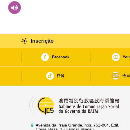
Inscrição
Facebook
You
抖音
今
Avenida da Praia Grande, nos. 762-804, Edif.
China Plaza, 15.º andar, Macau