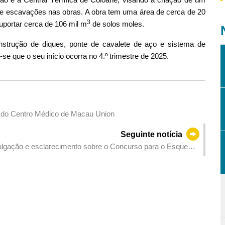
de escavações nas obras. A obra tem uma área de cerca de 20
3
uportar cerca de 106 mil m
de solos moles.
onstrução de diques, ponte de cavalete de aço e sistema de
-se que o seu início ocorra no 4.º trimestre de 2025.
se do Centro Médico de Macau Union
Seguinte notícia
lgação e esclarecimento sobre o Concurso para o Esquema
lor da Grande Baía Guangdong-Hong Kong-Macau 2025