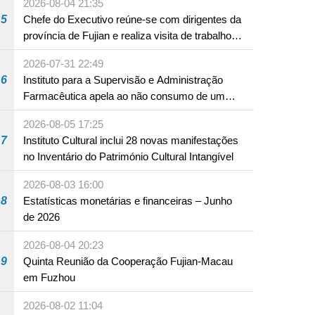
2026-08-04 21:35
Hengqin
5
Chefe do Executivo reúne-se com dirigentes da
província de Fujian e realiza visita de trabalho
em Fuzhou
2026-07-31 22:49
6
Instituto para a Supervisão e Administração
Farmacêutica apela ao não consumo de um
produto com substâncias medicamentosas
2026-08-05 17:25
ocidentais
7
Instituto Cultural inclui 28 novas manifestações
no Inventário do Património Cultural Intangível
2026-08-03 16:00
8
Estatísticas monetárias e financeiras – Junho
de 2026
2026-08-04 20:23
9
Quinta Reunião da Cooperação Fujian-Macau
em Fuzhou
2026-08-02 11:04