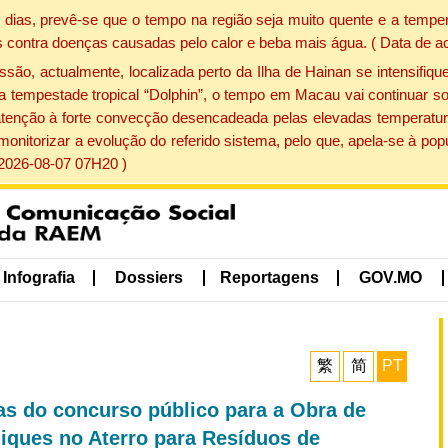
dias, prevê-se que o tempo na região seja muito quente e a temper
 contra doenças causadas pelo calor e beba mais água. ( Data de a
, actualmente, localizada perto da Ilha de Hainan se intensifique
a tempestade tropical “Dolphin”, o tempo em Macau vai continuar so
atenção à forte convecção desencadeada pelas elevadas temperatur
 monitorizar a evolução do referido sistema, pelo que, apela-se à 
 2026-08-07 07H20 )
Infografia
Dossiers
Reportagens
GOV.MO
繁
简
PT
as do concurso público para a Obra de
diques no Aterro para Resíduos de