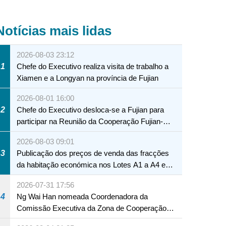
Notícias mais lidas
2026-08-03 23:12
1
Chefe do Executivo realiza visita de trabalho a
Xiamen e a Longyan na província de Fujian
2026-08-01 16:00
2
Chefe do Executivo desloca-se a Fujian para
participar na Reunião da Cooperação Fujian-
Macau
2026-08-03 09:01
3
Publicação dos preços de venda das fracções
da habitação económica nos Lotes A1 a A4 e
A12 da Zona A dos Novos Aterros
2026-07-31 17:56
4
Ng Wai Han nomeada Coordenadora da
Comissão Executiva da Zona de Cooperação
Aprofundada entre Guangdong e Macau em