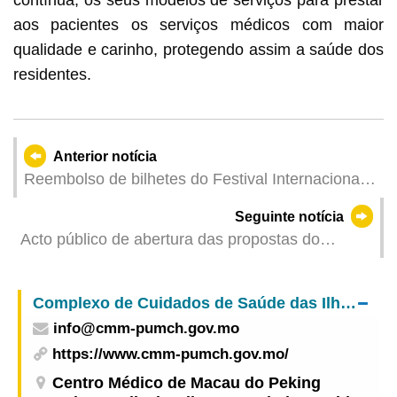
contínua, os seus modelos de serviços para prestar
aos pacientes os serviços médicos com maior
qualidade e carinho, protegendo assim a saúde dos
residentes.
Anterior notícia
Reembolso de bilhetes do Festival Internacional
de Artes para Crianças de Macau devido às
Seguinte notícia
condições meteorológicas
Acto público de abertura das propostas do
concurso público para a Obra de «Construção de
aterro (solo mole) e diques no Aterro para
Complexo de Cuidados de Saúde das Ilhas – Centro Médico de Macau do Peking Union Medical College Hospital
Resíduos de Materiais de Construção (zona
info@cmm-pumch.gov.mo
sudoeste)»
https://www.cmm-pumch.gov.mo/
Centro Médico de Macau do Peking