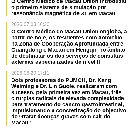
O Centro Médico de Macau Union introduziu
o primeiro sistema de simulação por
ressonância magnética de 3T em Macau
2026-07-03 16:20
O Centro Médico de Macau Union engloba, a
partir de hoje, os residentes com domicílio
na Zona de Cooperação Aprofundada entre
Guangdong e Macau em Hengqin no âmbito
de destinatários dos serviços de consultas
externas especializadas de nível II
2026-06-29 17:11
Dois professores do PUMCH, Dr. Kang
Weiming e Dr. Lin Guole, realizaram com
sucesso, pela primeira vez em Macau, três
cirurgias radicais de elevada complexidade
para tratamento do cancro gastrointestinal,
impulsionando a concretização do objectivo
de “tratar doenças graves sem sair de
Macau”