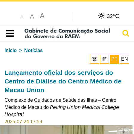
A
C
A
32°
A
Pesq
Índice
Início
Notícias
繁
简
PT
EN
Lançamento oficial dos serviços do
Centro de Diálise do Centro Médico de
Macau Union
Complexo de Cuidados de Saúde das Ilhas – Centro
Médico de Macau do 𝘗𝘦𝘬𝘪𝘯𝘨 𝘜𝘯𝘪𝘰𝘯 𝘔𝘦𝘥𝘪𝘤𝘢𝘭 𝘊𝘰𝘭𝘭𝘦𝘨𝘦
𝘏𝘰𝘴𝘱𝘪𝘵𝘢𝘭
2025-07-24 17:53