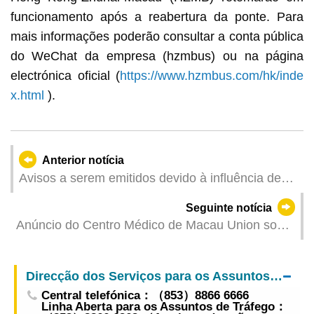
funcionamento após a reabertura da ponte. Para
mais informações poderão consultar a conta pública
do WeChat da empresa (hzmbus) ou na página
electrónica oficial (
https://www.hzmbus.com/hk/inde
x.html
).
Anterior notícia
Avisos a serem emitidos devido à influência de
"Wipha" (Actualizado: 2025-07-20 23:00)
Seguinte notícia
Anúncio do Centro Médico de Macau Union sobre
a programação da prestação de serviços após a
substituição do sinal n.º 8 de tempestade tropical
Direcção dos Serviços para os Assuntos de Tráfego
por um sinal de grau inferior
Central telefónica：（853）8866 6666
Linha Aberta para os Assuntos de Tráfego：