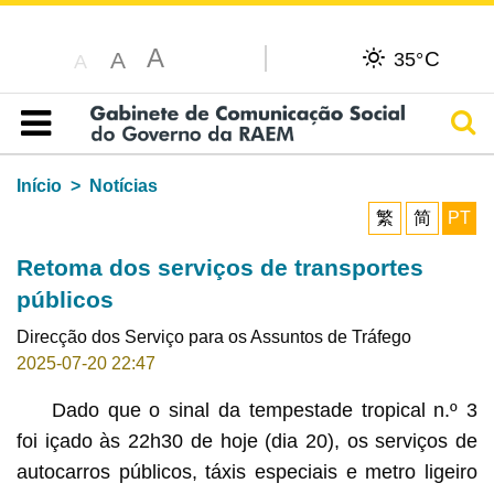
A
C
A
35°
A
Pesq
Índice
Início
Notícias
繁
简
PT
Retoma dos serviços de transportes
públicos
Direcção dos Serviço para os Assuntos de Tráfego
2025-07-20 22:47
Dado que o sinal da tempestade tropical n.º 3
foi içado às 22h30 de hoje (dia 20), os serviços de
autocarros públicos, táxis especiais e metro ligeiro