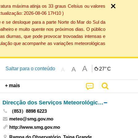
atura máxima atinja os 33 graus Celsius ou valores
ctualização: 2026-08-06 17H10 )
 e se desloque para a parte Norte do Mar do Sul da
alheiro e muito quente nos próximos dias. O público
as diurnas, que pode provocar trovoadas intensas e
população que acompanhe as variações meteorológicas
A
A
Saltar para o conteúdo
27°
C
A
+ mais
Direcção dos Serviços Meteorológicos e Geofísicos
（853）8898 6223
meteo@smg.gov.mo
http://www.smg.gov.mo
Rampa do Observatório, Taipa Grande,