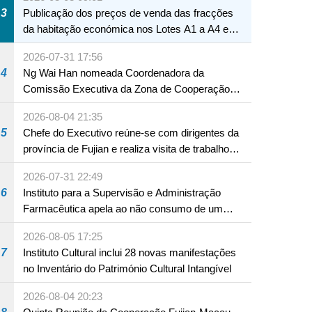
3
Publicação dos preços de venda das fracções
da habitação económica nos Lotes A1 a A4 e
A12 da Zona A dos Novos Aterros
2026-07-31 17:56
4
Ng Wai Han nomeada Coordenadora da
Comissão Executiva da Zona de Cooperação
Aprofundada entre Guangdong e Macau em
2026-08-04 21:35
Hengqin
5
Chefe do Executivo reúne-se com dirigentes da
província de Fujian e realiza visita de trabalho
em Fuzhou
2026-07-31 22:49
6
Instituto para a Supervisão e Administração
Farmacêutica apela ao não consumo de um
produto com substâncias medicamentosas
2026-08-05 17:25
ocidentais
7
Instituto Cultural inclui 28 novas manifestações
no Inventário do Património Cultural Intangível
2026-08-04 20:23