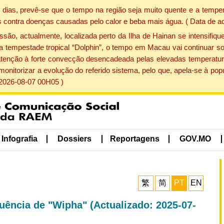
dias, prevê-se que o tempo na região seja muito quente e a temper
 contra doenças causadas pelo calor e beba mais água. ( Data de a
, actualmente, localizada perto da Ilha de Hainan se intensifique
a tempestade tropical “Dolphin”, o tempo em Macau vai continuar so
atenção à forte convecção desencadeada pelas elevadas temperatur
 monitorizar a evolução do referido sistema, pelo que, apela-se à 
 2026-08-07 00H05 )
Infografia
Dossiers
Reportagens
GOV.MO
繁
简
PT
EN
luência de "Wipha" (Actualizado: 2025-07-