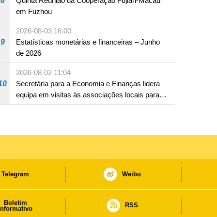
8
Quinta Reunião da Cooperação Fujian-Macau
em Fuzhou
2026-08-03 16:00
9
Estatísticas monetárias e financeiras – Junho
de 2026
2026-08-02 11:04
10
Secretária para a Economia e Finanças lidera
equipa em visitas às associações locais para
consolidar consensos e promover os trabalhos
nas áreas económica e social
Telegram
Weibo
Boletim
RSS
informativo