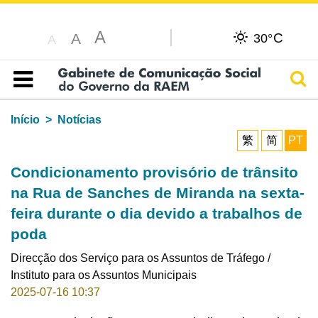
A
C
A
30°
A
Pesq
Índice
Início
Notícias
繁
简
PT
Condicionamento provisório de trânsito
na Rua de Sanches de Miranda na sexta-
feira durante o dia devido a trabalhos de
poda
Direcção dos Serviço para os Assuntos de Tráfego /
Instituto para os Assuntos Municipais
2025-07-16 10:37