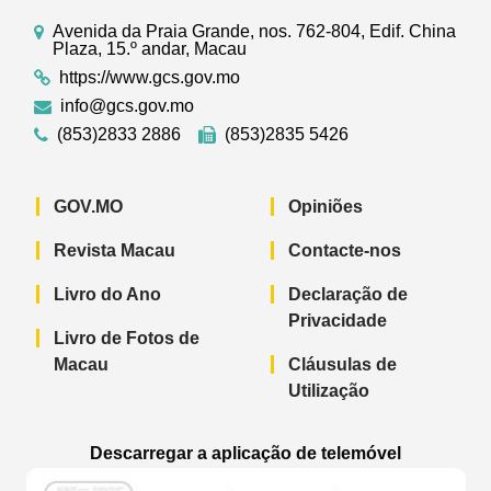
Avenida da Praia Grande, nos. 762-804, Edif. China
Plaza, 15.º andar, Macau
https://www.gcs.gov.mo
info@gcs.gov.mo
(853)2833 2886
(853)2835 5426
GOV.MO
Opiniões
Revista Macau
Contacte-nos
Livro do Ano
Declaração de
Privacidade
Livro de Fotos de
Macau
Cláusulas de
Utilização
Descarregar a aplicação de telemóvel
Aplicação de telemóvel “Notícias do G
Aplicação de telemóvel “
Aplicação 