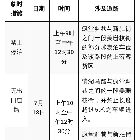
临时
日期
时间
涉及道路
措施
疯堂斜巷与新胜街
上午9时
之间一段美珊枝街
禁止
至中午
的部分咪表泊车位
停泊
12时30
及该路段的上落客
分
货区
镜湖马路与疯堂斜
无出
巷之间的一段美珊
口道
枝街，并禁止长度
7月
上午10
路
超过5米之车辆进
18日
时至中
入。
午12时
30分
疯堂斜巷与新胜街