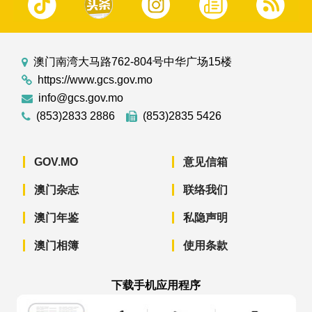
澳门南湾大马路762-804号中华广场15楼
https://www.gcs.gov.mo
info@gcs.gov.mo
(853)2833 2886
(853)2835 5426
GOV.MO
意见信箱
澳门杂志
联络我们
澳门年鉴
私隐声明
澳门相簿
使用条款
下载手机应用程序
澳门政府新闻 APP - App Store 下载
澳门政府新闻 APP - Googl
澳门政府新闻 