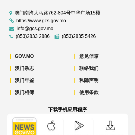
澳门南湾大马路762-804号中华广场15楼
https://www.gcs.gov.mo
info@gcs.gov.mo
(853)2833 2886
(853)2835 5426
GOV.MO
意见信箱
澳门杂志
联络我们
澳门年鉴
私隐声明
澳门相簿
使用条款
下载手机应用程序
澳门政府新闻 APP - App Store 下载
澳门政府新闻 APP - Googl
澳门政府新闻 