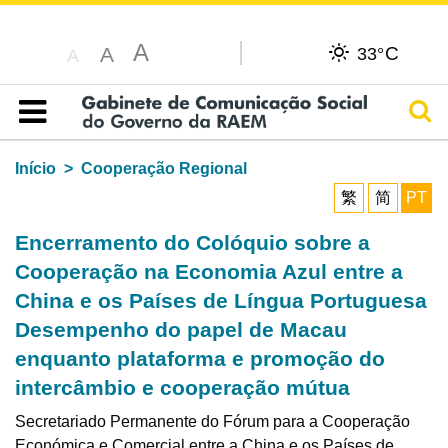
A
C
A
33°
A
Pesq
Índice
Início
Cooperação Regional
繁
简
PT
Encerramento do Colóquio sobre a
Cooperação na Economia Azul entre a
China e os Países de Língua Portuguesa
Desempenho do papel de Macau
enquanto plataforma e promoção do
intercâmbio e cooperação mútua
Secretariado Permanente do Fórum para a Cooperação
Económica e Comercial entre a China e os Países de