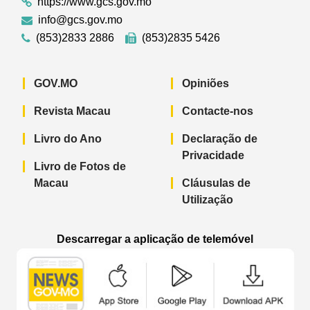
https://www.gcs.gov.mo
info@gcs.gov.mo
(853)2833 2886
(853)2835 5426
GOV.MO
Opiniões
Revista Macau
Contacte-nos
Livro do Ano
Declaração de
Privacidade
Livro de Fotos de
Macau
Cláusulas de
Utilização
Descarregar a aplicação de telemóvel
Aplicação de telemóvel “Notícias do G
Aplicação de telemóvel “
Aplicação 