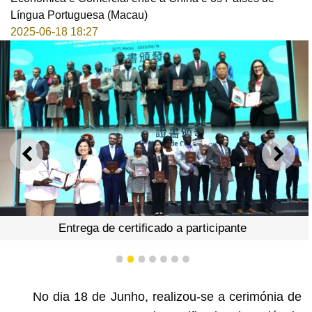
Língua Portuguesa (Macau)
2025-06-18 18:27
ANTERIOR
SEGU
Entrega de certificado a participante
1
2
3
4
5
6
7
No dia 18 de Junho, realizou-se a cerimónia de