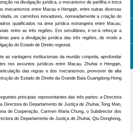
eração na divulgação jurídica, o mecanismo de partilha e troca
 dos mecanismos entre Macau e Hengqin, entre outras diversas
fundada, os caminhos inovadores, nomeadamente a criação do
os qualificados na área jurídica estrangeira entre Macau,
ais entre as três regiões. Em simultâneo, ir-se-á reforçar a
árias para a divulgação jurídica das três regiões, de modo a
lgação do Estado de Direito regional.
nte as vantagens institucionais da reunião conjunta, aprofundar
es nos assuntos jurídicos entre Macau, Zhuhai e Hengqin,
articulação das regras e dos mecanismos, promover de alta
nstrução do Estado de Direito da Grande Baía Guangdong-Hong
uintes principais representantes das três partes: a Directora
a Directora do Departamento de Justiça de Zhuhai, Tong Man,
Zona de Cooperação, Carmen Maria Chung, o Subdirector dos
directora do Departamento de Justiça de Zhuhai, Qiu Donghong,