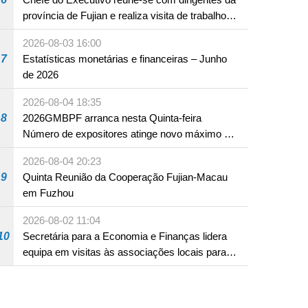
província de Fujian e realiza visita de trabalho
em Fuzhou
2026-08-03 16:00
7
Estatísticas monetárias e financeiras – Junho
de 2026
2026-08-04 18:35
8
2026GMBPF arranca nesta Quinta-feira
Número de expositores atinge novo máximo em
18 anos
2026-08-04 20:23
9
Quinta Reunião da Cooperação Fujian-Macau
em Fuzhou
2026-08-02 11:04
10
Secretária para a Economia e Finanças lidera
equipa em visitas às associações locais para
consolidar consensos e promover os trabalhos
nas áreas económica e social