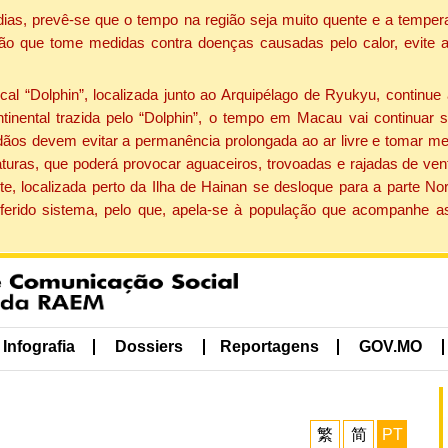
dias, prevê-se que o tempo na região seja muito quente e a tempe
ão que tome medidas contra doenças causadas pelo calor, evite ac
 “Dolphin”, localizada junto ao Arquipélago de Ryukyu, continue 
ntinental trazida pelo “Dolphin”, o tempo em Macau vai continuar
dãos devem evitar a permanência prolongada ao ar livre e tomar m
ras, que poderá provocar aguaceiros, trovoadas e rajadas de vento 
e, localizada perto da Ilha de Hainan se desloque para a parte No
ferido sistema, pelo que, apela-se à população que acompanhe a
Infografia
Dossiers
Reportagens
GOV.MO
繁
简
PT