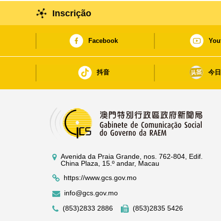
Inscrição
Facebook
You
抖音
今
Avenida da Praia Grande, nos. 762-804, Edif.
China Plaza, 15.º andar, Macau
https://www.gcs.gov.mo
info@gcs.gov.mo
(853)2833 2886
(853)2835 5426