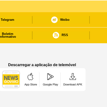
Telegram
Weibo
Boletim
RSS
informativo
Descarregar a aplicação de telemóvel
Aplicação de telemóvel “Notícias do Governo
Aplicação de telemóvel “Notícia
Aplicação de telem