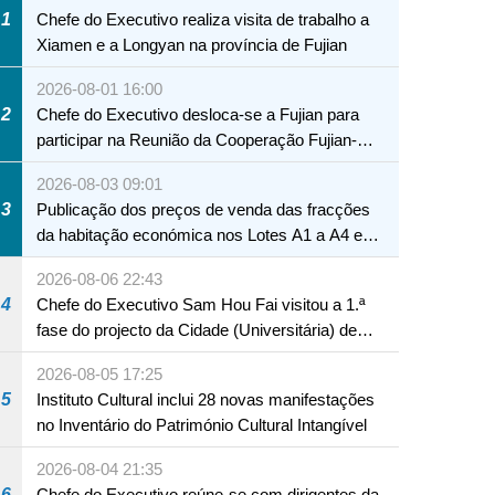
1
Chefe do Executivo realiza visita de trabalho a
Xiamen e a Longyan na província de Fujian
2026-08-01 16:00
2
Chefe do Executivo desloca-se a Fujian para
participar na Reunião da Cooperação Fujian-
Macau
2026-08-03 09:01
3
Publicação dos preços de venda das fracções
da habitação económica nos Lotes A1 a A4 e
A12 da Zona A dos Novos Aterros
2026-08-06 22:43
4
Chefe do Executivo Sam Hou Fai visitou a 1.ª
fase do projecto da Cidade (Universitária) de
Educação Internacional de Macau e Hengqin
2026-08-05 17:25
5
Instituto Cultural inclui 28 novas manifestações
no Inventário do Património Cultural Intangível
2026-08-04 21:35
6
Chefe do Executivo reúne-se com dirigentes da