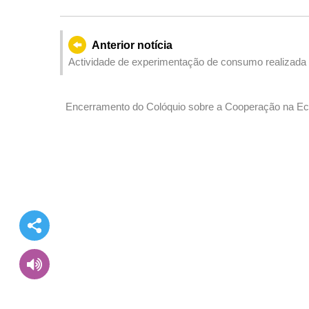
Anterior notícia
Actividade de experimentação de consumo realizada 
e o intercâmbio entre os estudantes dos dois locais
Encerramento do Colóquio sobre a Cooperação na Eco
Portuguesa Desempenho do papel de Macau enquanto plataforma e promoção do intercâmbio e cooperação
mútua