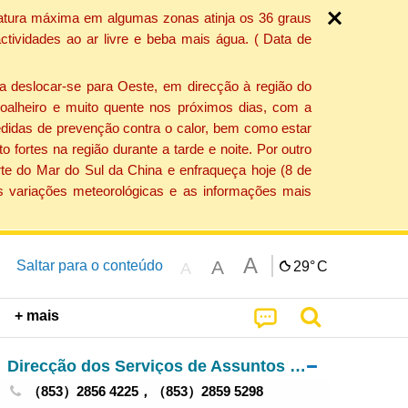
ratura máxima em algumas zonas atinja os 36 graus
tividades ao ar livre e beba mais água. ( Data de
a deslocar-se para Oeste, em direcção à região do
 soalheiro e muito quente nos próximos dias, com a
edidas de prevenção contra o calor, bem como estar
fortes na região durante a tarde e noite. Por outro
rte do Mar do Sul da China e enfraqueça hoje (8 de
s variações meteorológicas e as informações mais
A
A
Saltar para o conteúdo
29°
C
A
+ mais
Direcção dos Serviços de Assuntos de Justiça
（853）2856 4225，（853）2859 5298