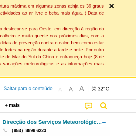
ratura máxima em algumas zonas atinja os 36 graus
tividades ao ar livre e beba mais água. ( Data de
a deslocar-se para Oeste, em direcção à região do
 soalheiro e muito quente nos próximos dias, com a
edidas de prevenção contra o calor, bem como estar
fortes na região durante a tarde e noite. Por outro
rte do Mar do Sul da China e enfraqueça hoje (8 de
s variações meteorológicas e as informações mais
A
A
Saltar para o conteúdo
32°
C
A
+ mais
Direcção dos Serviços Meteorológicos e Geofísicos
（853）8898 6223