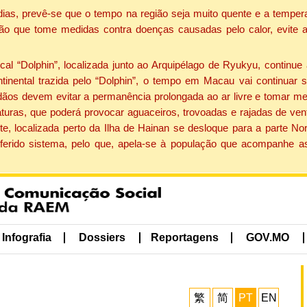
dias, prevê-se que o tempo na região seja muito quente e a tempe
ão que tome medidas contra doenças causadas pelo calor, evite ac
 “Dolphin”, localizada junto ao Arquipélago de Ryukyu, continue 
ntinental trazida pelo “Dolphin”, o tempo em Macau vai continuar
dãos devem evitar a permanência prolongada ao ar livre e tomar m
ras, que poderá provocar aguaceiros, trovoadas e rajadas de vento 
e, localizada perto da Ilha de Hainan se desloque para a parte No
ferido sistema, pelo que, apela-se à população que acompanhe a
Infografia
Dossiers
Reportagens
GOV.MO
繁
简
PT
EN