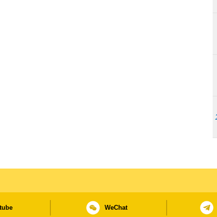
tube
WeChat