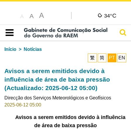
A
C
A
34°
A
Pesq
Índice
Início
Notícias
繁
简
PT
EN
Avisos a serem emitidos devido à
influência de área de baixa pressão
(Actualizado: 2025-06-12 05:00)
Direcção dos Serviços Meteorológicos e Geofísicos
2025-06-12 05:00
Avisos a serem emitidos devido à influência
de área de baixa pressão