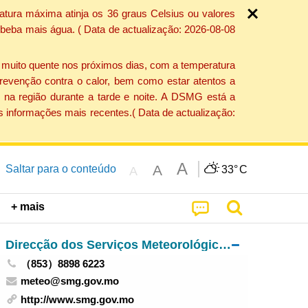
atura máxima atinja os 36 graus Celsius ou valores
 beba mais água. ( Data de actualização: 2026-08-08
e muito quente nos próximos dias, com a temperatura
revenção contra o calor, bem como estar atentos a
 na região durante a tarde e noite. A DSMG está a
s informações mais recentes.( Data de actualização:
A
A
Saltar para o conteúdo
33°
C
A
+ mais
Direcção dos Serviços Meteorológicos e Geofísicos
（853）8898 6223
meteo@smg.gov.mo
http://www.smg.gov.mo