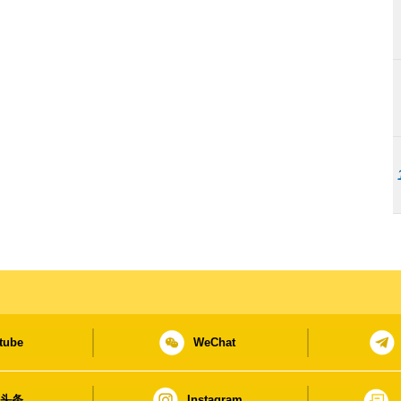
tube
WeChat
日头条
Instagram