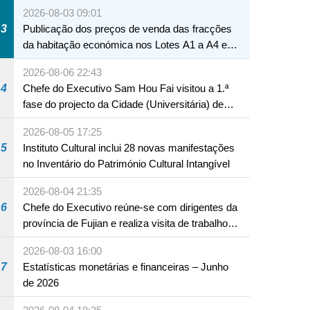
Macau
2026-08-03 09:01
3
Publicação dos preços de venda das fracções
da habitação económica nos Lotes A1 a A4 e
A12 da Zona A dos Novos Aterros
2026-08-06 22:43
4
Chefe do Executivo Sam Hou Fai visitou a 1.ª
fase do projecto da Cidade (Universitária) de
Educação Internacional de Macau e Hengqin
2026-08-05 17:25
5
Instituto Cultural inclui 28 novas manifestações
no Inventário do Património Cultural Intangível
2026-08-04 21:35
6
Chefe do Executivo reúne-se com dirigentes da
província de Fujian e realiza visita de trabalho
em Fuzhou
2026-08-03 16:00
7
Estatísticas monetárias e financeiras – Junho
de 2026