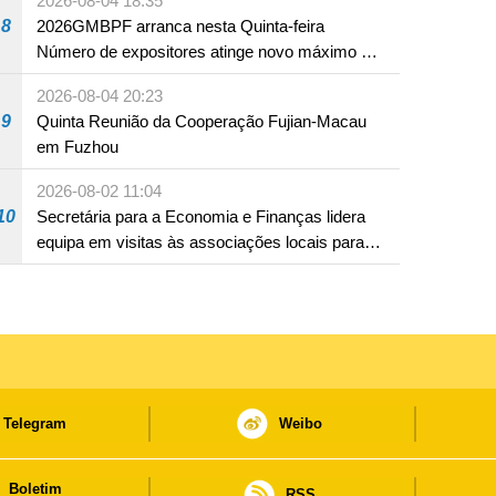
2026-08-04 18:35
8
2026GMBPF arranca nesta Quinta-feira
Número de expositores atinge novo máximo em
18 anos
2026-08-04 20:23
9
Quinta Reunião da Cooperação Fujian-Macau
em Fuzhou
2026-08-02 11:04
10
Secretária para a Economia e Finanças lidera
equipa em visitas às associações locais para
consolidar consensos e promover os trabalhos
nas áreas económica e social
Telegram
Weibo
Boletim
RSS