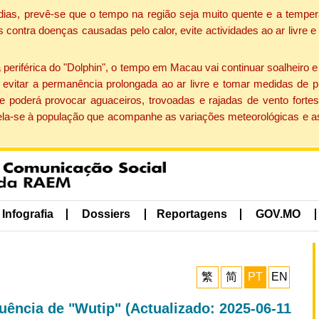
dias, prevê-se que o tempo na região seja muito quente e a temper
contra doenças causadas pelo calor, evite actividades ao ar livre e
eriférica do "Dolphin", o tempo em Macau vai continuar soalheiro 
evitar a permanência prolongada ao ar livre e tomar medidas de p
 poderá provocar aguaceiros, trovoadas e rajadas de vento fortes
apela-se à população que acompanhe as variações meteorológicas e a
Infografia
Dossiers
Reportagens
GOV.MO
繁
简
PT
EN
uência de "Wutip" (Actualizado: 2025-06-11