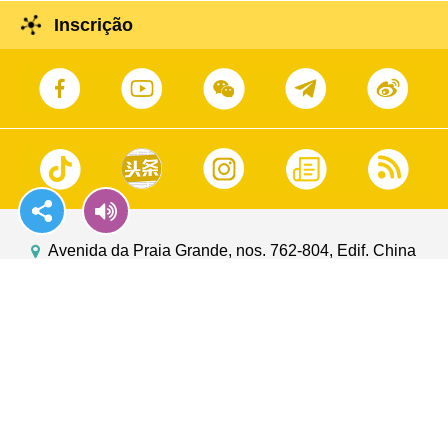
Inscrição
Avenida da Praia Grande, nos. 762-804, Edif. China
Plaza, 15.º andar, Macau
https://www.gcs.gov.mo
info@gcs.gov.mo
(853)2833 2886
(853)2835 5426
GOV.MO
Opiniões