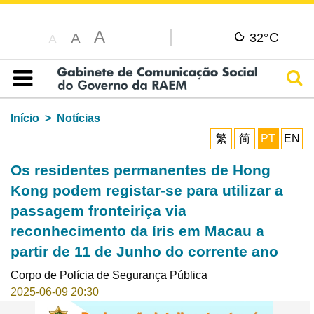
A
C
A
32°
A
Pesq
Índice
Início
Notícias
繁
简
PT
EN
Os residentes permanentes de Hong
Kong podem registar-se para utilizar a
passagem fronteiriça via
reconhecimento da íris em Macau a
partir de 11 de Junho do corrente ano
Corpo de Polícia de Segurança Pública
2025-06-09 20:30