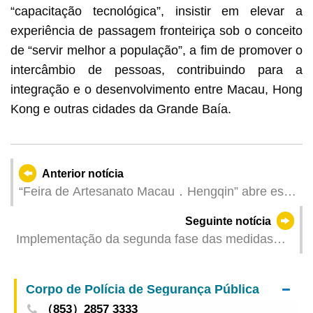
“capacitação tecnológica”, insistir em elevar a
experiência de passagem fronteiriça sob o conceito
de “servir melhor a população”, a fim de promover o
intercâmbio de pessoas, contribuindo para a
integração e o desenvolvimento entre Macau, Hong
Kong e outras cidades da Grande Baía.
Anterior notícia
“Feira de Artesanato Macau．Hengqin” abre esta
Quinta-feira
Seguinte notícia
Implementação da segunda fase das medidas
provisórias de trânsito relativas ao
reordenamento da zona de tomada e largada de
Corpo de Polícia de Segurança Pública
passageiros na antiga sede da Unidade Táctica
（853）2857 3333
de Intervenção da Polícia localizada no lado leste