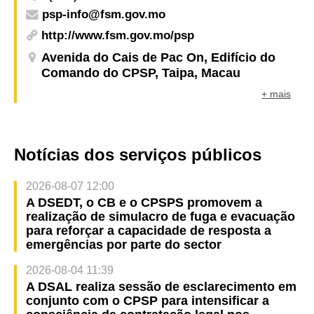
psp-info@fsm.gov.mo
das Portas do Cerco a partir do dia 12 de Junho
http://www.fsm.gov.mo/psp
Avenida do Cais de Pac On, Edifício do
Comando do CPSP, Taipa, Macau
+ mais
Notícias dos serviços públicos
2026-08-07 12:00
A DSEDT, o CB e o CPSPS promovem a
realização de simulacro de fuga e evacuação
para reforçar a capacidade de resposta a
emergências por parte do sector
2026-08-04 11:39
A DSAL realiza sessão de esclarecimento em
conjunto com o CPSP para intensificar a