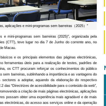
icas, aplicações e mini-programas sem barreiras（2025）”
ões e mini-programas sem barreiras (2025)”, organizada pela
es (CTT), teve lugar no dia 7 de Junho do corrente ano, no
 de Macau.
básicos e os principais elementos das páginas electrónicas,
 ferramentas úteis para a realização de testes, padrões de
icina, os CTT procuram reforçar os conhecimentos do público
as sem barreiras, sublinhando a importância e as vantagens do
os sectores a adoptar, aquando da elaboração do respectivo
2.2 das “Directrizes de acessibilidade para o conteúdo da web”,
omovendo a criação de mais páginas electrónicas, aplicações
dores possam obter uma experiência mais agradável e de mais
as electrónicas, do acesso aos serviços online e da operação