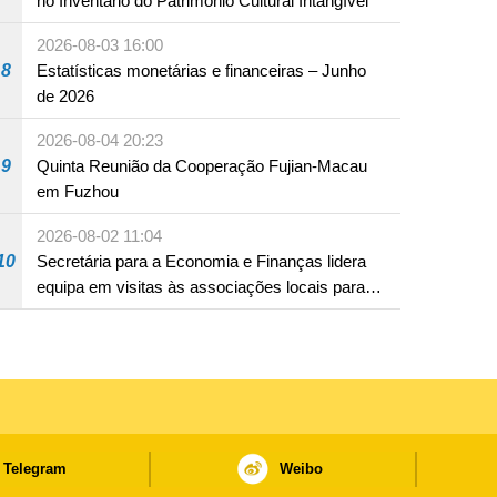
no Inventário do Património Cultural Intangível
2026-08-03 16:00
8
Estatísticas monetárias e financeiras – Junho
de 2026
2026-08-04 20:23
9
Quinta Reunião da Cooperação Fujian-Macau
em Fuzhou
2026-08-02 11:04
10
Secretária para a Economia e Finanças lidera
equipa em visitas às associações locais para
consolidar consensos e promover os trabalhos
nas áreas económica e social
Telegram
Weibo