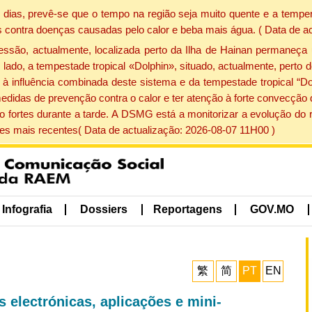
dias, prevê-se que o tempo na região seja muito quente e a temper
 contra doenças causadas pelo calor e beba mais água. ( Data de a
ão, actualmente, localizada perto da Ilha de Hainan permaneça 
lado, a tempestade tropical «Dolphin», situado, actualmente, perto 
à influência combinada deste sistema e da tempestade tropical “Do
edidas de prevenção contra o calor e ter atenção à forte convecçã
o fortes durante a tarde. A DSMG está a monitorizar a evolução do r
s mais recentes( Data de actualização: 2026-08-07 11H00 )
Infografia
Dossiers
Reportagens
GOV.MO
繁
简
PT
EN
 electrónicas, aplicações e mini-