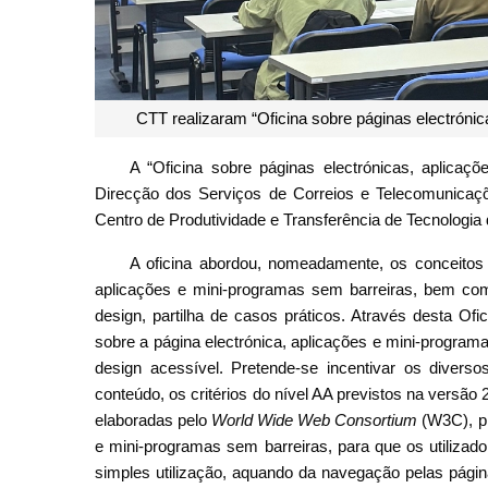
CTT realizaram “Oficina sobre páginas electrón
A “Oficina sobre páginas electrónicas, aplicaç
Direcção dos Serviços de Correios e Telecomunicaçõ
Centro de Produtividade e Transferência de Tecnologia
A oficina abordou, nomeadamente, os conceitos 
aplicações e mini-programas sem barreiras, bem como
design, partilha de casos práticos. Através desta Of
sobre a página electrónica, aplicações e mini-program
design acessível. Pretende-se incentivar os divers
conteúdo, os critérios do nível AA previstos na versão 
elaboradas pelo
World Wide Web Consortium
(W3C), pr
e mini-programas sem barreiras, para que os utiliza
simples utilização, aquando da navegação pelas págin