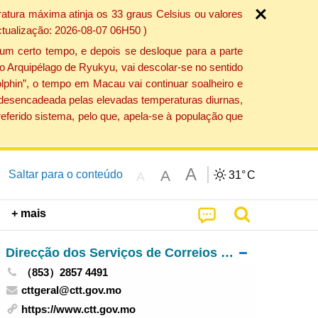
atura máxima atinja os 33 graus Celsius ou valores
ctualização: 2026-08-07 06H50 )
um certo tempo, e depois se desloque para a parte
do Arquipélago de Ryukyu, vai descolar-se no sentido
lphin”, o tempo em Macau vai continuar soalheiro e
o desencadeada pelas elevadas temperaturas diurnas,
eferido sistema, pelo que, apela-se à população que
A
A
Saltar para o conteúdo
31°
C
A
+ mais
Direcção dos Serviços de Correios e Telecomunicações
（853）2857 4491
cttgeral@ctt.gov.mo
https://www.ctt.gov.mo