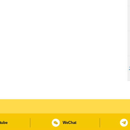
tube
WeChat