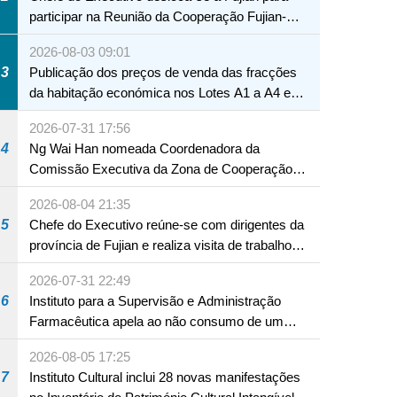
participar na Reunião da Cooperação Fujian-
Macau
2026-08-03 09:01
3
Publicação dos preços de venda das fracções
da habitação económica nos Lotes A1 a A4 e
A12 da Zona A dos Novos Aterros
2026-07-31 17:56
4
Ng Wai Han nomeada Coordenadora da
Comissão Executiva da Zona de Cooperação
Aprofundada entre Guangdong e Macau em
2026-08-04 21:35
Hengqin
5
Chefe do Executivo reúne-se com dirigentes da
província de Fujian e realiza visita de trabalho
em Fuzhou
2026-07-31 22:49
6
Instituto para a Supervisão e Administração
Farmacêutica apela ao não consumo de um
produto com substâncias medicamentosas
2026-08-05 17:25
ocidentais
7
Instituto Cultural inclui 28 novas manifestações