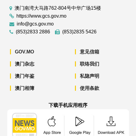
澳门南湾大马路762-804号中华广场15楼
https://www.gcs.gov.mo
info@gcs.gov.mo
(853)2833 2886
(853)2835 5426
GOV.MO
意见信箱
澳门杂志
联络我们
澳门年鉴
私隐声明
澳门相簿
使用条款
下载手机应用程序
澳门政府新闻 APP - App Store 下载
澳门政府新闻 APP - Googl
澳门政府新闻 