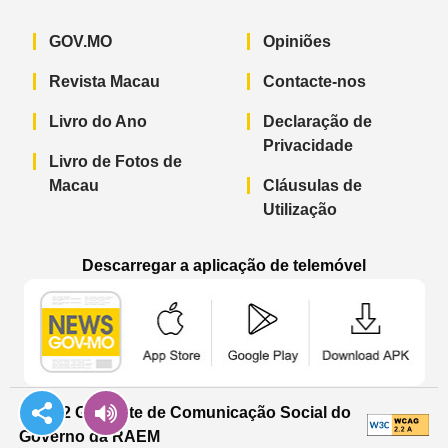
GOV.MO
Opiniões
Revista Macau
Contacte-nos
Livro do Ano
Declaração de
Privacidade
Livro de Fotos de
Macau
Cláusulas de
Utilização
Descarregar a aplicação de telemóvel
Aplicação de telemóvel “Notícias do G
Aplicação de telemóvel “
Aplicação 
© 2022 Gabinete de Comunicação Social do
Governo da RAEM