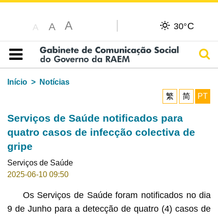
A
C
A
30°
A
Pesq
Índice
Início
Notícias
繁
简
PT
Serviços de Saúde notificados para
quatro casos de infecção colectiva de
gripe
Serviços de Saúde
2025-06-10 09:50
Os Serviços de Saúde foram notificados no dia
9 de Junho para a detecção de quatro (4) casos de