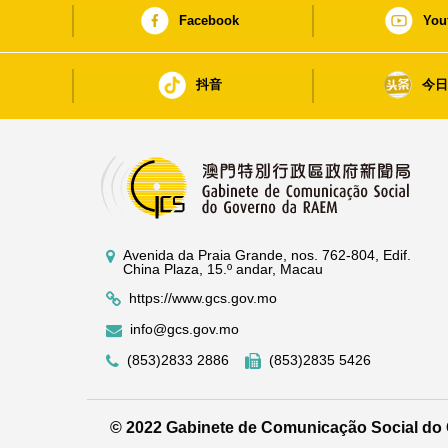
Facebook
You
抖音
今
Avenida da Praia Grande, nos. 762-804, Edif.
China Plaza, 15.º andar, Macau
https://www.gcs.gov.mo
info@gcs.gov.mo
(853)2833 2886
(853)2835 5426
© 2022 Gabinete de Comunicação Social d