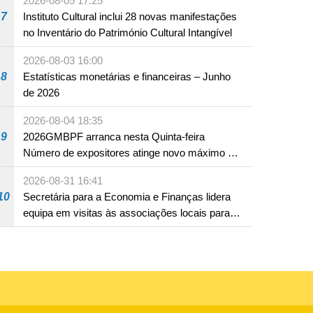
2026-08-05 17:25
ocidentais
7
Instituto Cultural inclui 28 novas manifestações
no Inventário do Património Cultural Intangível
2026-08-03 16:00
8
Estatísticas monetárias e financeiras – Junho
de 2026
2026-08-04 18:35
9
2026GMBPF arranca nesta Quinta-feira
Número de expositores atinge novo máximo em
18 anos
2026-08-31 16:41
10
Secretária para a Economia e Finanças lidera
equipa em visitas às associações locais para
consolidar consensos e promover os trabalhos
nas áreas económica e social