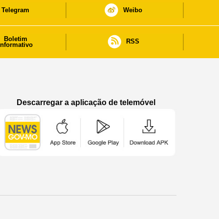
Telegram
Weibo
Boletim
RSS
informativo
Descarregar a aplicação de telemóvel
Aplicação de telemóvel “Notícias do Governo
Aplicação de telemóvel “Notícia
Aplicação de telem