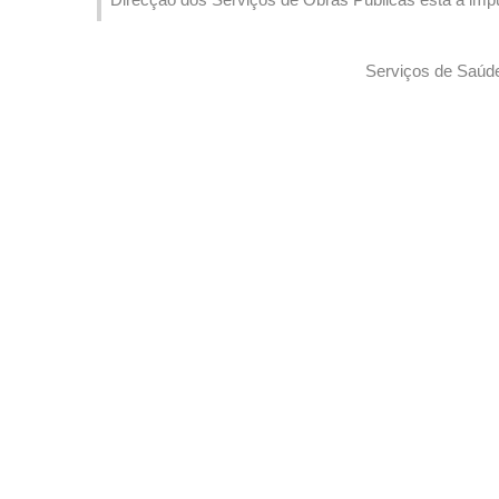
passagem superior para peões na Avenida Marginal 
de trânsito na sua periferia a partir de quinta-feira
Serviços de Saúde 