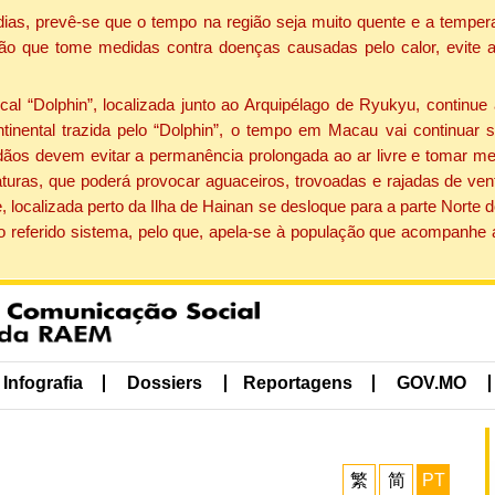
dias, prevê-se que o tempo na região seja muito quente e a tempe
ão que tome medidas contra doenças causadas pelo calor, evite ac
 “Dolphin”, localizada junto ao Arquipélago de Ryukyu, continue 
ntinental trazida pelo “Dolphin”, o tempo em Macau vai continuar
dãos devem evitar a permanência prolongada ao ar livre e tomar m
ras, que poderá provocar aguaceiros, trovoadas e rajadas de vento 
, localizada perto da Ilha de Hainan se desloque para a parte Norte
o referido sistema, pelo que, apela-se à população que acompanhe
Infografia
Dossiers
Reportagens
GOV.MO
繁
简
PT