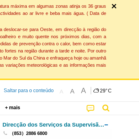
ratura máxima em algumas zonas atinja os 36 graus
tividades ao ar livre e beba mais água. ( Data de
a deslocar-se para Oeste, em direcção à região do
 soalheiro e muito quente nos próximos dias, com a
edidas de prevenção contra o calor, bem como estar
fortes na região durante a tarde e noite. Por outro
 do Mar do Sul da China e enfraqueça hoje ou amanhã
 as variações meteorológicas e as informações mais
A
A
Saltar para o conteúdo
29°
C
A
+ mais
Direcção dos Serviços da Supervisão e da Gestão dos Activos Públicos
（853）2886 6800