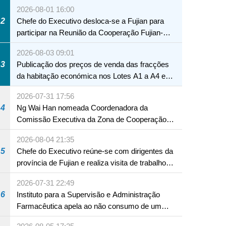
2026-08-01 16:00
2
Chefe do Executivo desloca-se a Fujian para
participar na Reunião da Cooperação Fujian-
Macau
2026-08-03 09:01
3
Publicação dos preços de venda das fracções
da habitação económica nos Lotes A1 a A4 e
A12 da Zona A dos Novos Aterros
2026-07-31 17:56
4
Ng Wai Han nomeada Coordenadora da
Comissão Executiva da Zona de Cooperação
Aprofundada entre Guangdong e Macau em
2026-08-04 21:35
Hengqin
5
Chefe do Executivo reúne-se com dirigentes da
província de Fujian e realiza visita de trabalho
em Fuzhou
2026-07-31 22:49
6
Instituto para a Supervisão e Administração
Farmacêutica apela ao não consumo de um
produto com substâncias medicamentosas