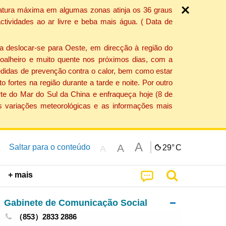
ratura máxima em algumas zonas atinja os 36 graus
tividades ao ar livre e beba mais água. ( Data de
a deslocar-se para Oeste, em direcção à região do
 soalheiro e muito quente nos próximos dias, com a
edidas de prevenção contra o calor, bem como estar
fortes na região durante a tarde e noite. Por outro
rte do Mar do Sul da China e enfraqueça hoje (8 de
s variações meteorológicas e as informações mais
A
A
Saltar para o conteúdo
29°
C
A
+ mais
Gabinete de Comunicação Social
（853）2833 2886