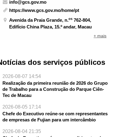
info@gcs.gov.mo
https://www.gcs.gov.mo/home/pt
os
Avenida da Praia Grande, n.
762-804,
Edifício China Plaza, 15.º andar, Macau
+ mais
Notícias dos serviços públicos
2026-08-07 14:54
Realização da primeira reunião de 2026 do Grupo
de Trabalho para a Construção do Parque Ciên-
Tec de Macau
2026-08-05 17:14
Chefe do Executivo reúne-se com representantes
de empresas de Fujian para um intercâmbio
2026-08-04 21:35