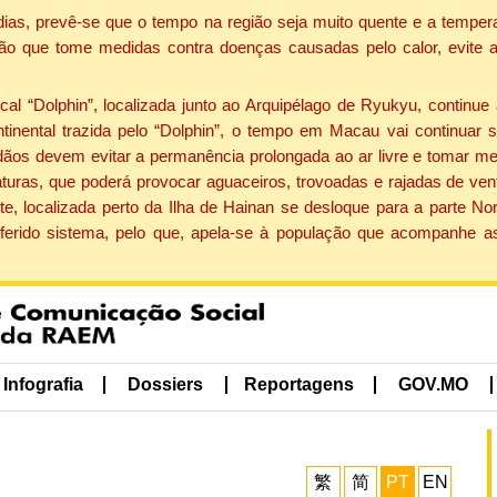
dias, prevê-se que o tempo na região seja muito quente e a tempe
ão que tome medidas contra doenças causadas pelo calor, evite ac
 “Dolphin”, localizada junto ao Arquipélago de Ryukyu, continue 
ntinental trazida pelo “Dolphin”, o tempo em Macau vai continuar
dãos devem evitar a permanência prolongada ao ar livre e tomar m
ras, que poderá provocar aguaceiros, trovoadas e rajadas de vento 
e, localizada perto da Ilha de Hainan se desloque para a parte No
ferido sistema, pelo que, apela-se à população que acompanhe a
Infografia
Dossiers
Reportagens
GOV.MO
繁
简
PT
EN