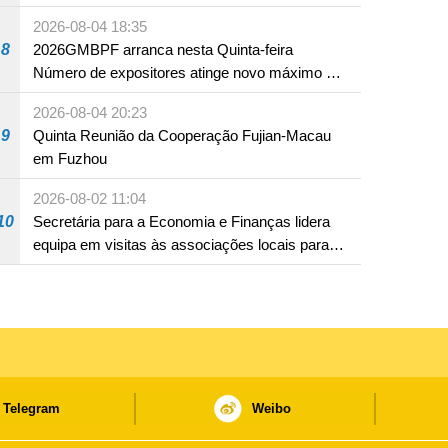
2026-08-04 18:35
8
2026GMBPF arranca nesta Quinta-feira
Número de expositores atinge novo máximo em
18 anos
2026-08-04 20:23
9
Quinta Reunião da Cooperação Fujian-Macau
em Fuzhou
2026-08-02 11:04
10
Secretária para a Economia e Finanças lidera
equipa em visitas às associações locais para
consolidar consensos e promover os trabalhos
nas áreas económica e social
Telegram
Weibo