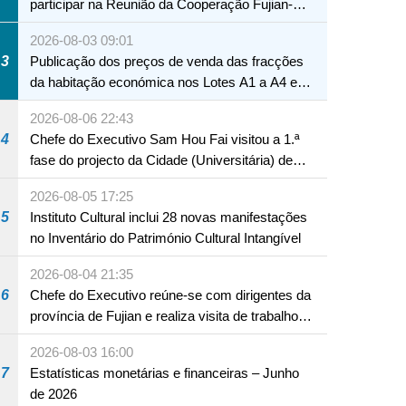
participar na Reunião da Cooperação Fujian-
Macau
2026-08-03 09:01
3
Publicação dos preços de venda das fracções
da habitação económica nos Lotes A1 a A4 e
A12 da Zona A dos Novos Aterros
2026-08-06 22:43
4
Chefe do Executivo Sam Hou Fai visitou a 1.ª
fase do projecto da Cidade (Universitária) de
Educação Internacional de Macau e Hengqin
2026-08-05 17:25
5
Instituto Cultural inclui 28 novas manifestações
no Inventário do Património Cultural Intangível
2026-08-04 21:35
6
Chefe do Executivo reúne-se com dirigentes da
província de Fujian e realiza visita de trabalho
em Fuzhou
2026-08-03 16:00
7
Estatísticas monetárias e financeiras – Junho
de 2026