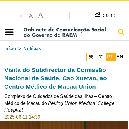
A
C
A
29°
A
Pesq
Índice
Início
Notícias
繁
简
PT
EN
Visita do Subdirector da Comissão
Nacional de Saúde, Cao Xuetao, ao
Centro Médico de Macau Union
Complexo de Cuidados de Saúde das Ilhas – Centro
Médico de Macau do 𝘗𝘦𝘬𝘪𝘯𝘨 𝘜𝘯𝘪𝘰𝘯 𝘔𝘦𝘥𝘪𝘤𝘢𝘭 𝘊𝘰𝘭𝘭𝘦𝘨𝘦
𝘏𝘰𝘴𝘱𝘪𝘵𝘢𝘭
2025-06-11 14:39