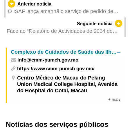
Anterior notícia
O ISAF lança amanhã o serviço de pedido de
licenças para farmácias e farmácias chinesas
Seguinte notícia
disponível na “ Plataforma para Empresas e
Face ao “Relatório de Actividades de 2024 do
Associações”
Comissariado contra a Corrupção de Macau”, o
Corpo de Polícia de Segurança Pública (CPSP)
Complexo de Cuidados de Saúde das Ilhas – Centro Médico de Macau do Peking Union Medical College Hospital
responde o seguinte
info@cmm-pumch.gov.mo
https://www.cmm-pumch.gov.mo/
Centro Médico de Macau do Peking
Union Medical College Hospital, Avenida
do Hospital do Cotai, Macau
+ mais
Notícias dos serviços públicos