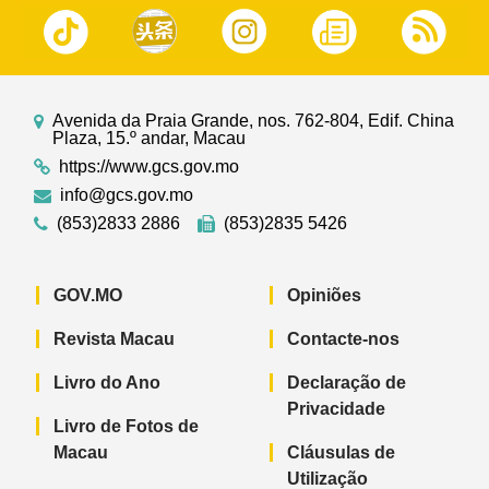
Avenida da Praia Grande, nos. 762-804, Edif. China
Plaza, 15.º andar, Macau
https://www.gcs.gov.mo
info@gcs.gov.mo
(853)2833 2886
(853)2835 5426
GOV.MO
Opiniões
Revista Macau
Contacte-nos
Livro do Ano
Declaração de
Privacidade
Livro de Fotos de
Macau
Cláusulas de
Utilização