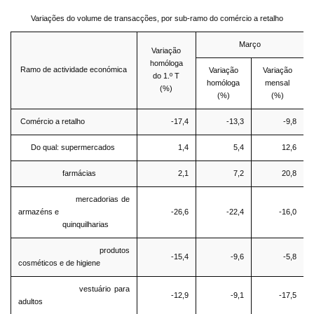
Variações do volume de transacções, por sub-ramo do comércio a retalho
Março
Variação
homóloga
Ramo de actividade económica
Variação
Variação
do 1.º T
homóloga
mensal
(%)
(%)
(%)
Comércio a retalho
-17,4
-13,3
-9,8
Do qual: supermercados
1,4
5,4
12,6
farmácias
2,1
7,2
20,8
mercadorias de
armazéns e
-26,6
-22,4
-16,0
quinquilharias
produtos
-15,4
-9,6
-5,8
cosméticos e de higiene
vestuário para
-12,9
-9,1
-17,5
adultos