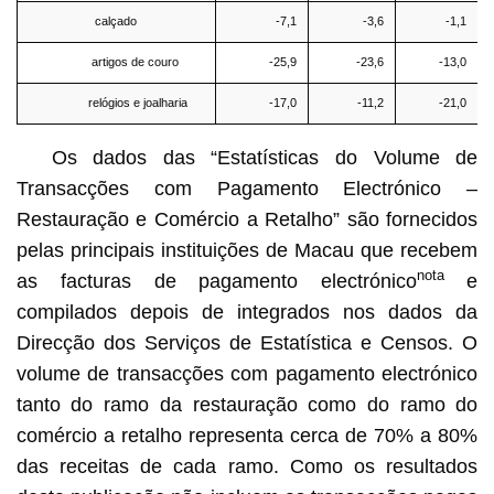
calçado
-7,1
-3,6
-1,1
artigos de couro
-25,9
-23,6
-13,0
relógios e joalharia
-17,0
-11,2
-21,0
Os dados das “Estatísticas do Volume de
Transacções com Pagamento Electrónico –
Restauração e Comércio a Retalho” são fornecidos
pelas principais instituições de Macau que recebem
nota
as facturas de pagamento electrónico
e
compilados depois de integrados nos dados da
Direcção dos Serviços de Estatística e Censos. O
volume de transacções com pagamento electrónico
tanto do ramo da restauração como do ramo do
comércio a retalho representa cerca de 70% a 80%
das receitas de cada ramo. Como os resultados