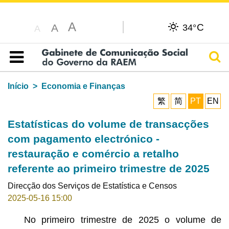
A
C
A
34°
A
Pesq
Índice
Início
Economia e Finanças
繁
简
PT
EN
Estatísticas do volume de transacções
com pagamento electrónico -
restauração e comércio a retalho
referente ao primeiro trimestre de 2025
Direcção dos Serviços de Estatística e Censos
2025-05-16 15:00
No primeiro trimestre de 2025 o volume de