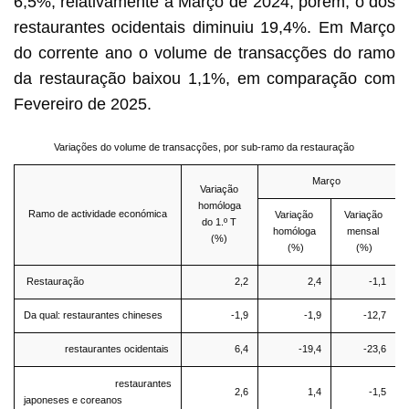
6,5%, relativamente a Março de 2024, porém, o dos
restaurantes ocidentais diminuiu 19,4%. Em Março
do corrente ano o volume de transacções do ramo
da restauração baixou 1,1%, em comparação com
Fevereiro de 2025.
Variações do volume de transacções, por sub-ramo da restauração
Março
Variação
homóloga
Ramo de actividade económica
Variação
Variação
do 1.º T
homóloga
mensal
(%)
(%)
(%)
Restauração
2,2
2,4
-1,1
Da qual: restaurantes chineses
-1,9
-1,9
-12,7
restaurantes ocidentais
6,4
-19,4
-23,6
restaurantes
2,6
1,4
-1,5
japoneses e coreanos