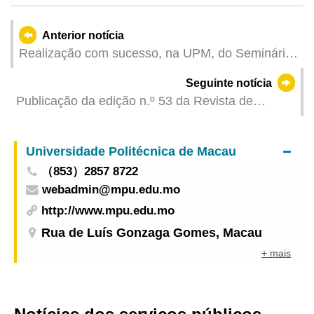
Anterior notícia
Realização com sucesso, na UPM, do Seminário
sobre o Desenvolvimento Sustentável Alimentar
Seguinte notícia
na Grande Baía Guangdong-Hong Kong-Macau
Publicação da edição n.º 53 da Revista de
Estudos “Um País, Dois Sistemas” da UPM
Universidade Politécnica de Macau
（853）2857 8722
webadmin@mpu.edu.mo
http://www.mpu.edu.mo
Rua de Luís Gonzaga Gomes, Macau
+ mais