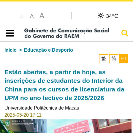
A
C
A
34°
A
Pesq
Índice
Início
Educação e Desporto
繁
简
PT
Estão abertas, a partir de hoje, as
inscrições de estudantes do Interior da
China para os cursos de licenciatura da
UPM no ano lectivo de 2025/2026
Universidade Politécnica de Macau
2025-05-20 17:11