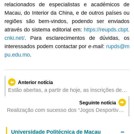
relacionados de especialistas e académicos de
Macau, do Interior da China, e de outros países ou
regiões são bem-vindos, podendo ser enviados
através do sistema editorial em:
https://reupds.cbpt.
cnki.net/
. Para esclarecimentos de dúvidas, os
interessados podem contactar por
e-mail
:
rupds@m
pu.edu.mo
.
Anterior notícia
Estão abertas, a partir de hoje, as inscrições de
estudantes do Interior da China para os cursos
Seguinte notícia
de licenciatura da UPM no ano lectivo de
Realização com sucesso dos “Jogos Desportivos
2025/2026
para Pessoas com Deficiência de Macau 2025”
Universidade Politécnica de Macau