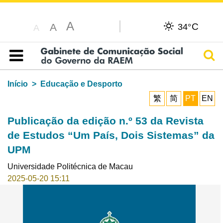
A
C
A
34°
A
Pesq
Índice
Início
Educação e Desporto
繁
简
PT
EN
Publicação da edição n.º 53 da Revista
de Estudos “Um País, Dois Sistemas” da
UPM
Universidade Politécnica de Macau
2025-05-20 15:11