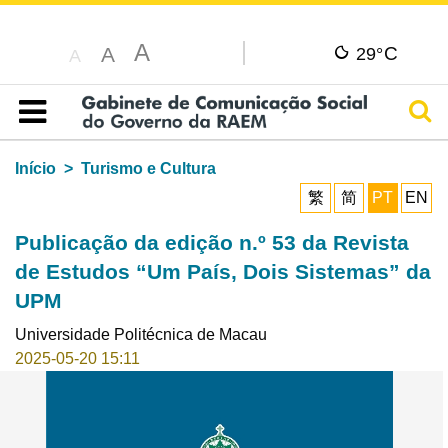
A
C
A
29°
A
Pesq
Índice
Início
Turismo e Cultura
繁
简
PT
EN
Publicação da edição n.º 53 da Revista
de Estudos “Um País, Dois Sistemas” da
UPM
Universidade Politécnica de Macau
2025-05-20 15:11