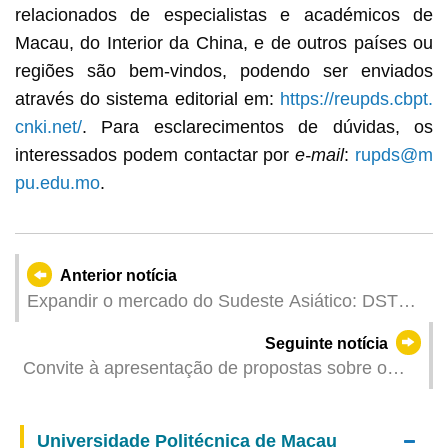
relacionados de especialistas e académicos de
Macau, do Interior da China, e de outros países ou
regiões são bem-vindos, podendo ser enviados
através do sistema editorial em:
https://reupds.cbpt.
cnki.net/
. Para esclarecimentos de dúvidas, os
interessados podem contactar por
e-mail
:
rupds@m
pu.edu.mo
.
Anterior notícia
Expandir o mercado do Sudeste Asiático: DST
realiza na Indonésia seminário de promoção e
Seguinte notícia
bolsa de contactos sobre novos produtos e
Convite à apresentação de propostas sobre o
informações “turismo + convenções e
projecto de prestação de serviços de restauração
exposições” de Macau
para o Concerto a realizar no Local de
Universidade Politécnica de Macau
Espectáculos ao Ar Livre de Macau