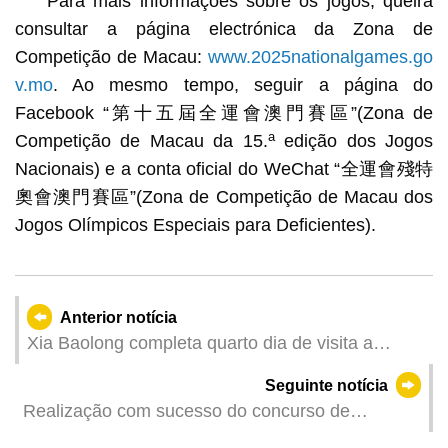
Para mais informações sobre os jogos, queira
consultar a página electrónica da Zona de
Competição de Macau:
www.2025nationalgames.go
v.mo
. Ao mesmo tempo, seguir a página do
Facebook “第十五屆全運會澳門賽區”(Zona de
a
Competição de Macau da 15.
edição dos Jogos
Nacionais) e a conta oficial do WeChat “全運會殘特
奧會澳門賽區”(Zona de Competição de Macau dos
Jogos Olímpicos Especiais para Deficientes).
Anterior notícia
Xia Baolong completa quarto dia de visita a
Macau
Seguinte notícia
Realização com sucesso do concurso de
avaliação de competências integradas referente a