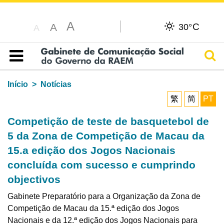
A
C
A
30°
A
Pesq
Índice
Início
Notícias
繁
简
PT
Competição de teste de basquetebol de
5 da Zona de Competição de Macau da
15.a edição dos Jogos Nacionais
concluída com sucesso e cumprindo
objectivos
Gabinete Preparatório para a Organização da Zona de
Competição de Macau da 15.ª edição dos Jogos
Nacionais e da 12.ª edição dos Jogos Nacionais para