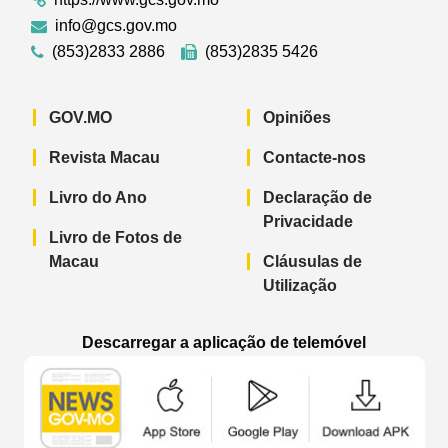
info@gcs.gov.mo
(853)2833 2886
(853)2835 5426
GOV.MO
Opiniões
Revista Macau
Contacte-nos
Livro do Ano
Declaração de
Privacidade
Livro de Fotos de
Macau
Cláusulas de
Utilização
Descarregar a aplicação de telemóvel
Aplicação de telemóvel “Notícias do G
Aplicação de telemóvel “
Aplicação 